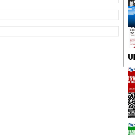
Email:*
Sito
Web:
U