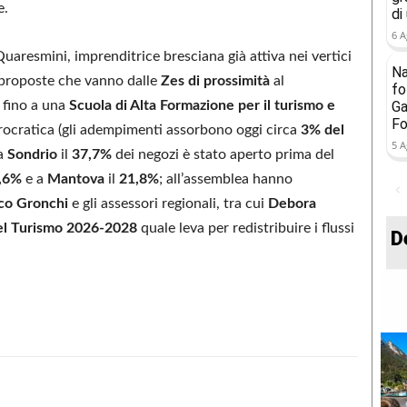
e.
di
6 A
Quaresmini, imprenditrice bresciana già attiva nei vertici
Na
on proposte che vanno dalle
Zes di prossimità
al
fo
, fino a una
Scuola di Alta Formazione per il turismo e
Ga
Fo
rocratica (gli adempimenti assorbono oggi circa
3% del
5 A
 a
Sondrio
il
37,7%
dei negozi è stato aperto prima del
,6%
e a
Mantova
il
21,8%
; all’assemblea hanno
co Gronchi
e gli assessori regionali, tra cui
Debora
el Turismo 2026-2028
quale leva per redistribuire i flussi
D