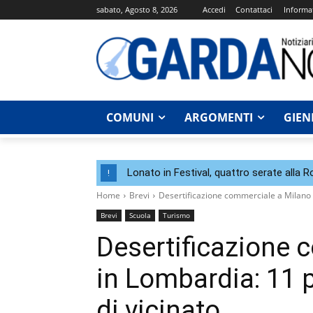
sabato, Agosto 8, 2026
Accedi
Contattaci
Informat
COMUNI
ARGOMENTI
GIEN
Lonato in Festival, quattro serate alla 
!
Home
Brevi
Desertificazione commerciale a Milano e
Brevi
Scuola
Turismo
Desertificazione 
in Lombardia: 11 
di vicinato