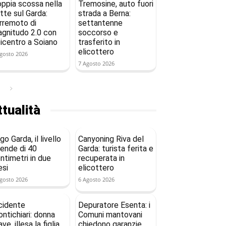
ppia scossa nella
Tremosine, auto fuori
tte sul Garda:
strada a Berna:
rremoto di
settantenne
gnitudo 2.0 con
soccorso e
icentro a Soiano
trasferito in
elicottero
gosto 2026
7 Agosto 2026
tualità
go Garda, il livello
Canyoning Riva del
ende di 40
Garda: turista ferita e
ntimetri in due
recuperata in
si
elicottero
gosto 2026
6 Agosto 2026
cidente
Depuratore Esenta: i
ntichiari: donna
Comuni mantovani
ave, illesa la figlia
chiedono garanzie