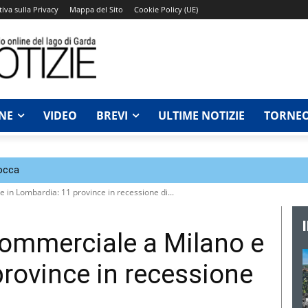
iva sulla Privacy
Mappa del Sito
Cookie Policy (UE)
NE
VIDEO
BREVI
ULTIME NOTIZIE
TORNEO
Rocca
 in Lombardia: 11 province in recessione di...
commerciale a Milano e
province in recessione