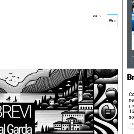
6
0
B
Co
ne
po
16
so
7 A