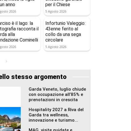
 un anno
per il Chiese
gosto 2026
5 Agosto 2026
rciso è il lago: la
Infortunio Valeggio:
tografia racconta il
43enne ferito al
rda alla
collo da una sega
ndazione Cominelli
circolare
gosto 2026
5 Agosto 2026
ello stesso argomento
Garda Veneto, luglio chiude
con occupazione all’85% e
prenotazioni in crescita
Hospitality 2027 a Riva del
Garda tra wellness,
innovazione e turismo...
MAG, visite guidate e