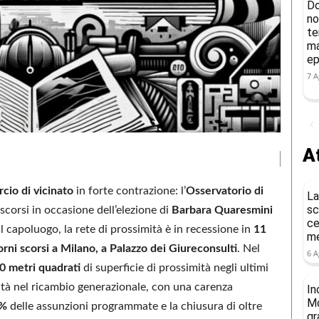
Do
no
te
ma
ep
7 A
At
io di vicinato
in forte contrazione: l’
Osservatorio di
La
sc
i scorsi in occasione dell’elezione di
Barbara Quaresmini
ce
l capoluogo, la rete di prossimità è in recessione in
11
me
orni scorsi a Milano, a Palazzo dei Giureconsulti
. Nel
6 A
0 metri quadrati
di superficie di prossimità negli ultimi
oltà nel ricambio generazionale, con una carenza
In
Mo
9%
delle assunzioni programmate e la chiusura di oltre
gr