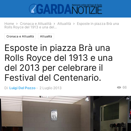
Home
Cronaca e Attualità
Attualità
Esposte in piazza Brà una
Rolls Royce del 1913 e una del...
Cronaca e Attualità
Attualità
Esposte in piazza Brà una
Rolls Royce del 1913 e una
del 2013 per celebrare il
Festival del Centenario.
66
Di
Luigi Del Pozzo
-
2 Luglio 2013