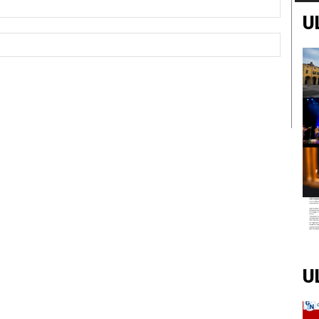
U
Sito
Web:
U