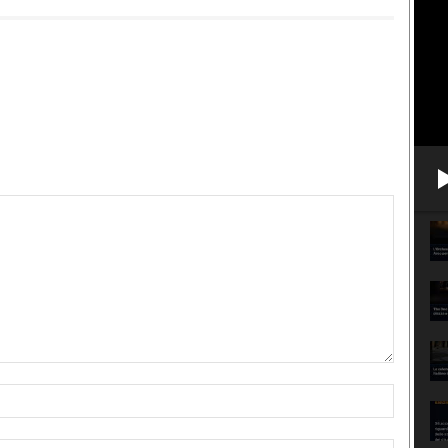
Nome:*
Email:*