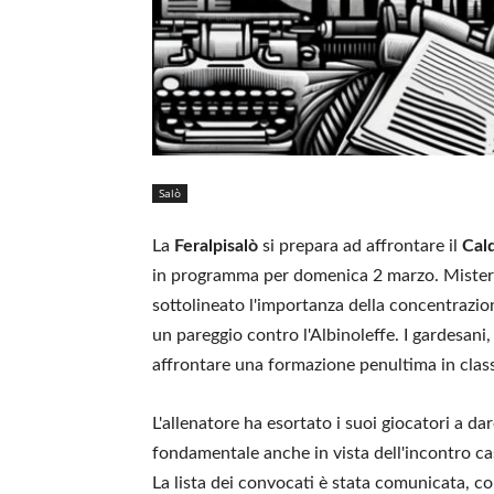
Salò
La
Feralpisalò
si prepara ad affrontare il
Cal
in programma per domenica 2 marzo. Mister D
sottolineato l'importanza della concentrazio
un pareggio contro l'Albinoleffe. I gardesani,
affrontare una formazione penultima in clas
L'allenatore ha esortato i suoi giocatori a da
fondamentale anche in vista dell'incontro ca
La lista dei convocati è stata comunicata, con