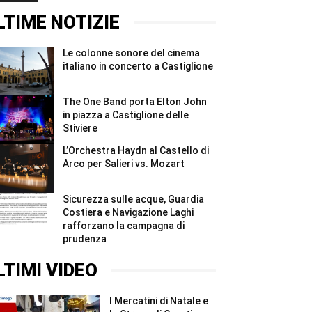
Stiviere
concerto
immersione
#Shorts
a
sul
LTIME NOTIZIE
Castiglione
Garda:
#Shorts
nove
strutture
Le colonne sonore del cinema
irregolari
e
italiano in concerto a Castiglione
sanzioni
...
#Shorts
The One Band porta Elton John
in piazza a Castiglione delle
Stiviere
L’Orchestra Haydn al Castello di
Arco per Salieri vs. Mozart
Sicurezza sulle acque, Guardia
Costiera e Navigazione Laghi
rafforzano la campagna di
prudenza
LTIMI VIDEO
I Mercatini di Natale e