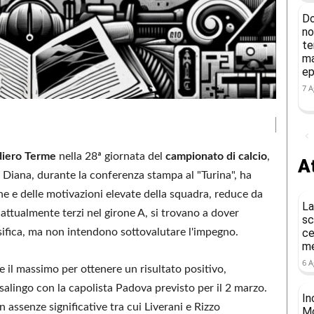
Do
no
te
ma
ep
7 A
diero Terme
nella 28ª giornata del
campionato di calcio
,
At
iana, durante la conferenza stampa al "Turina", ha
ne e delle motivazioni elevate della squadra, reduce da
La
 attualmente terzi nel girone A, si trovano a dover
sc
sifica, ma non intendono sottovalutare l'impegno.
ce
me
6 A
re il massimo per ottenere un risultato positivo,
salingo con la capolista Padova previsto per il 2 marzo.
In
 assenze significative tra cui Liverani e Rizzo
Mo