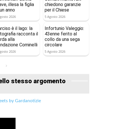
ave, illesa la figlia
chiedono garanzie
 un anno
per il Chiese
gosto 2026
5 Agosto 2026
rciso è il lago: la
Infortunio Valeggio:
tografia racconta il
43enne ferito al
rda alla
collo da una sega
ndazione Cominelli
circolare
gosto 2026
5 Agosto 2026
ello stesso argomento
ets by Gardanotizie