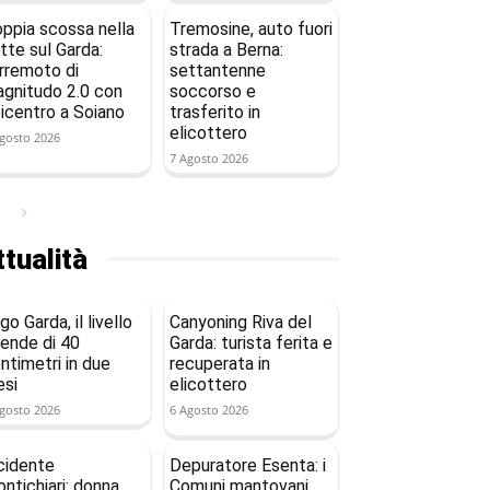
ppia scossa nella
Tremosine, auto fuori
tte sul Garda:
strada a Berna:
rremoto di
settantenne
gnitudo 2.0 con
soccorso e
icentro a Soiano
trasferito in
elicottero
gosto 2026
7 Agosto 2026
tualità
go Garda, il livello
Canyoning Riva del
ende di 40
Garda: turista ferita e
ntimetri in due
recuperata in
si
elicottero
gosto 2026
6 Agosto 2026
cidente
Depuratore Esenta: i
ntichiari: donna
Comuni mantovani