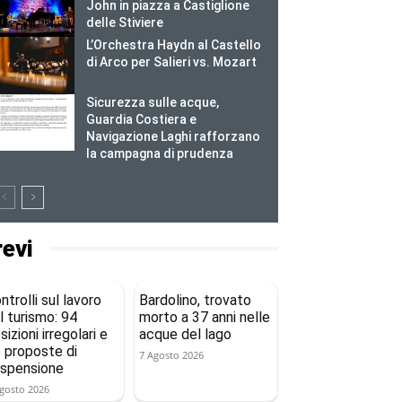
John in piazza a Castiglione
delle Stiviere
L’Orchestra Haydn al Castello
di Arco per Salieri vs. Mozart
Sicurezza sulle acque,
Guardia Costiera e
Navigazione Laghi rafforzano
la campagna di prudenza
revi
ntrolli sul lavoro
Bardolino, trovato
l turismo: 94
morto a 37 anni nelle
sizioni irregolari e
acque del lago
 proposte di
7 Agosto 2026
spensione
gosto 2026