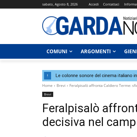
sabato, Agosto 8, 2026
Accedi
Contattaci
Informat
COMUNI
ARGOMENTI
GIEN
Le colonne sonore del cinema italiano i
!
Home
Brevi
Feralpisalò affronta Caldiero Terme: sfi
Brevi
Feralpisalò affron
decisiva nel camp