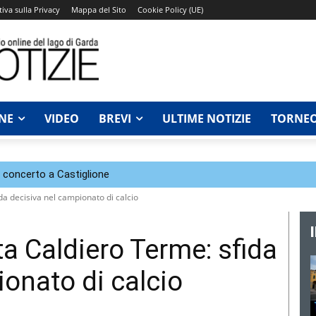
iva sulla Privacy
Mappa del Sito
Cookie Policy (UE)
NE
VIDEO
BREVI
ULTIME NOTIZIE
TORNEO
n concerto a Castiglione
da decisiva nel campionato di calcio
ta Caldiero Terme: sfida
ionato di calcio