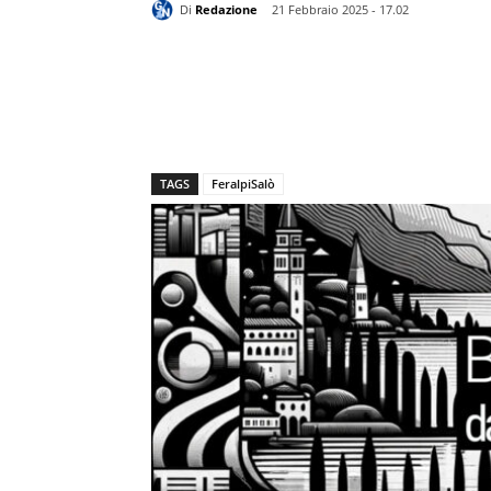
Di
Redazione
21 Febbraio 2025 - 17.02
TAGS
FeralpiSalò