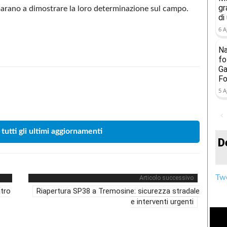
gr
eparano a dimostrare la loro determinazione sul campo.
di
6 A
Na
fo
Ga
Fo
5 A
Condividere
 tutti gli ultimi aggiornamenti
D
Twe
Articolo successivo
ntro
Riapertura SP38 a Tremosine: sicurezza stradale
e interventi urgenti