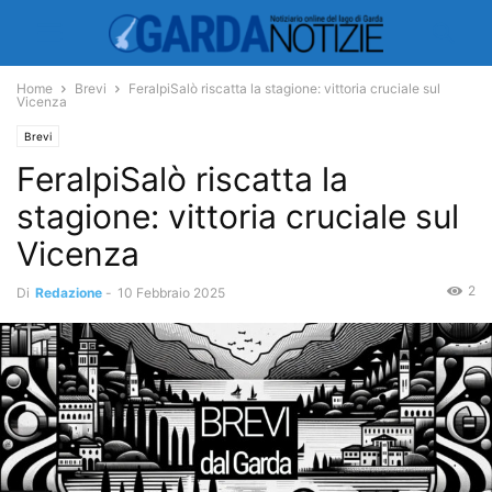
Home
Brevi
FeralpiSalò riscatta la stagione: vittoria cruciale sul
Vicenza
Brevi
FeralpiSalò riscatta la
stagione: vittoria cruciale sul
Vicenza
2
Di
Redazione
-
10 Febbraio 2025