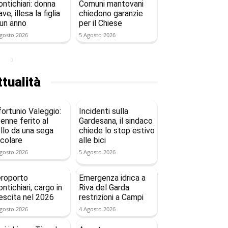
ntichiari: donna
Comuni mantovani
ave, illesa la figlia
chiedono garanzie
 un anno
per il Chiese
gosto 2026
5 Agosto 2026
tualità
fortunio Valeggio:
Incidenti sulla
enne ferito al
Gardesana, il sindaco
llo da una sega
chiede lo stop estivo
rcolare
alle bici
gosto 2026
5 Agosto 2026
roporto
Emergenza idrica a
ntichiari, cargo in
Riva del Garda:
escita nel 2026
restrizioni a Campi
gosto 2026
4 Agosto 2026