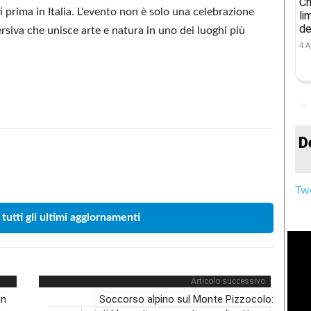
Cr
i prima in Italia. L'evento non è solo una celebrazione
li
de
siva che unisce arte e natura in uno dei luoghi più
4 A
D
Condividere
Twe
 tutti gli ultimi aggiornamenti
Articolo successivo
in
Soccorso alpino sul Monte Pizzocolo: