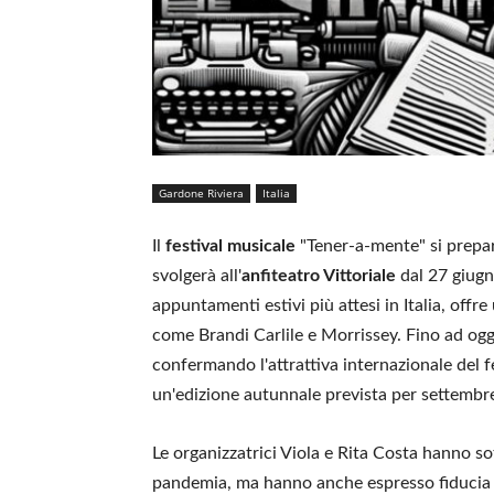
Gardone Riviera
Italia
Il
festival musicale
"Tener-a-mente" si prepar
svolgerà all'
anfiteatro Vittoriale
dal 27 giugn
appuntamenti estivi più attesi in Italia, off
come Brandi Carlile e Morrissey. Fino ad oggi
confermando l'attrattiva internazionale del fe
un'edizione autunnale prevista per settembr
Le organizzatrici Viola e Rita Costa hanno so
pandemia, ma hanno anche espresso fiducia ne