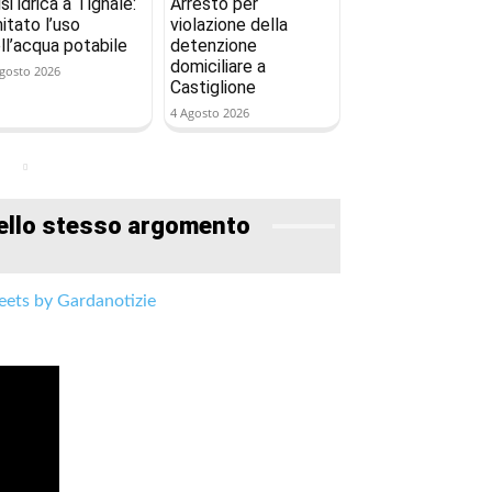
isi idrica a Tignale:
Arresto per
mitato l’uso
violazione della
ll’acqua potabile
detenzione
domiciliare a
gosto 2026
Castiglione
4 Agosto 2026
ello stesso argomento
ets by Gardanotizie