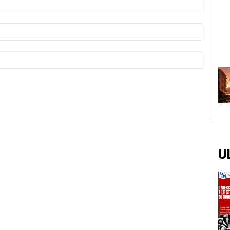
Email:*
Sito
Web:
U