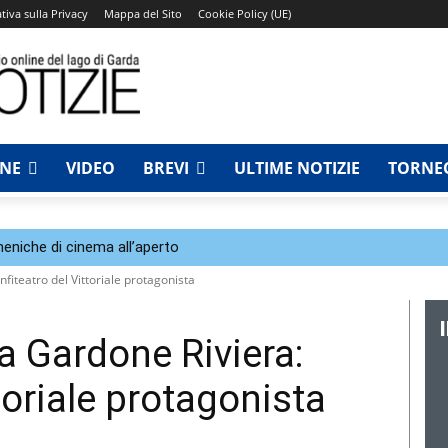
tiva sulla Privacy
Mappa del Sito
Cookie Policy (UE)
NNE
VIDEO
BREVI
ULTIME NOTIZIE
TORNEO
eniche di cinema all’aperto
nfiteatro del Vittoriale protagonista
a Gardone Riviera:
ttoriale protagonista