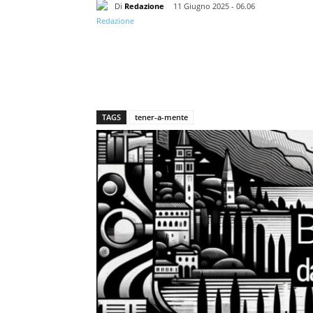
Di
Redazione
11 Giugno 2025 - 06.06
TAGS
tener-a-mente