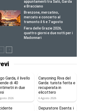
appuntamenti tra Salò, Garda
e Bracciano
Brenzone, mercatino,
mercato e concerto al
tramonto il 6 e 7 agosto
Fiera delle Grazie 2026,
quattro giorni e due notti per i
Madonnari
revi
go Garda, il livello
Canyoning Riva del
ende di 40
Garda: turista ferita e
ntimetri in due
recuperata in
si
elicottero
gosto 2026
6 Agosto 2026
cidente
Depuratore Esenta: i