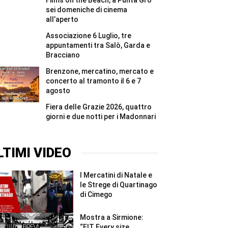
Films on the Beach, a Punta Grò
#Shorts
vita
del
sei domeniche di cinema
bunker
all’aperto
di
Affi
Associazione 6 Luglio, tre
#Shorts
appuntamenti tra Salò, Garda e
Bracciano
Brenzone, mercatino, mercato e
concerto al tramonto il 6 e 7
agosto
Fiera delle Grazie 2026, quattro
giorni e due notti per i Madonnari
LTIMI VIDEO
I Mercatini di Natale e
le Strege di Quartinago
di Cimego
Mostra a Sirmione:
“FIT Every size