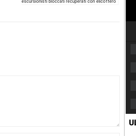
escursionisti bloccati recuperati con elicottero
U
Nome:*