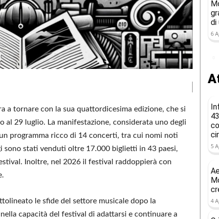
Mo
gr
di
6 A
At
In
a a tornare con la sua quattordicesima edizione, che si
43
o al 29 luglio. La manifestazione, considerata uno degli
co
ci
re un programma ricco di 14 concerti, tra cui nomi noti
5 A
 sono stati venduti oltre 17.000 biglietti in 43 paesi,
stival. Inoltre, nel 2026 il festival raddoppierà con
Ae
e.
Mo
cr
ttolineato le sfide del settore musicale dopo la
4 A
lla capacità del festival di adattarsi e continuare a