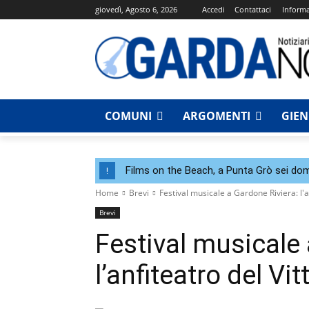
giovedì, Agosto 6, 2026
Accedi
Contattaci
Informa
COMUNI
ARGOMENTI
GIE
Films on the Beach, a Punta Grò sei dom
!
Home
Brevi
Festival musicale a Gardone Riviera: l'a
Brevi
Festival musicale 
l’anfiteatro del Vi