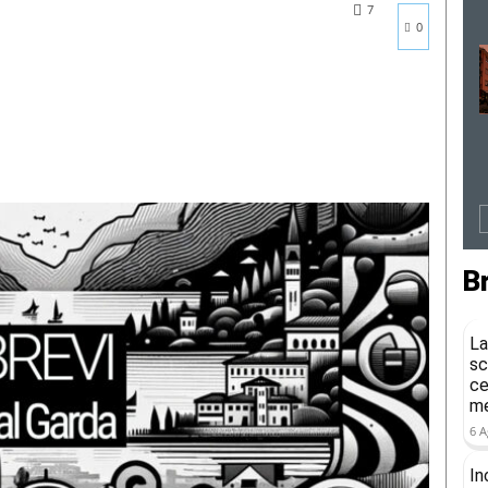
7
0
B
La
sc
ce
me
6 A
In