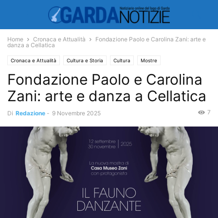
Home
Cronaca e Attualità
Fondazione Paolo e Carolina Zani: arte e
danza a Cellatica
Cronaca e Attualità
Cultura e Storia
Cultura
Mostre
Fondazione Paolo e Carolina
Zani: arte e danza a Cellatica
7
Di
Redazione
-
9 Novembre 2025