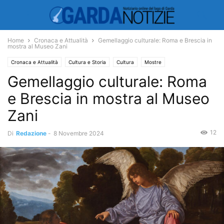
Home
Cronaca e Attualità
Gemellaggio culturale: Roma e Brescia in
mostra al Museo Zani
Cronaca e Attualità
Cultura e Storia
Cultura
Mostre
Gemellaggio culturale: Roma
e Brescia in mostra al Museo
Zani
12
Di
Redazione
-
8 Novembre 2024