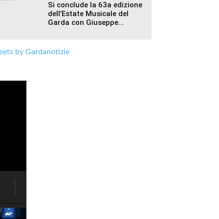
Si conclude la 63a edizione
dell’Estate Musicale del
Garda con Giuseppe...
ets by Gardanotizie
Brenzone,
un