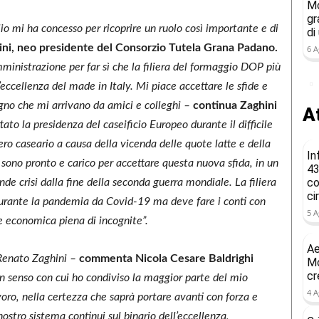
Mo
gr
io mi ha concesso per ricoprire un ruolo così importante e di
di
ni, neo presidente del Consorzio Tutela Grana Padano.
6 A
inistrazione per far sì che la filiera del formaggio DOP più
ccellenza del made in Italy. Mi piace accettare le sfide e
egno che mi arrivano da amici e colleghi –
continua Zaghini
At
to la presidenza del caseificio Europeo durante il difficile
ero caseario a causa della vicenda delle quote latte e della
In
 sono pronto e carico per accettare questa nuova sfida, in un
43
co
de crisi dalla fine della seconda guerra mondiale. La filiera
ci
urante la pandemia da Covid-19 ma deve fare i conti con
5 A
one economica piena di incognite”.
Ae
 Renato Zaghini –
commenta Nicola Cesare Baldrighi
Mo
cr
 senso con cui ho condiviso la maggior parte del mio
4 A
voro, nella certezza che saprà portare avanti con forza e
ostro sistema continui sul binario dell’eccellenza,