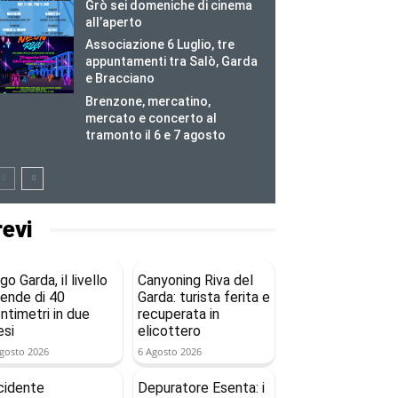
Grò sei domeniche di cinema
all’aperto
Associazione 6 Luglio, tre
appuntamenti tra Salò, Garda
e Bracciano
Brenzone, mercatino,
mercato e concerto al
tramonto il 6 e 7 agosto
revi
go Garda, il livello
Canyoning Riva del
ende di 40
Garda: turista ferita e
ntimetri in due
recuperata in
si
elicottero
gosto 2026
6 Agosto 2026
cidente
Depuratore Esenta: i