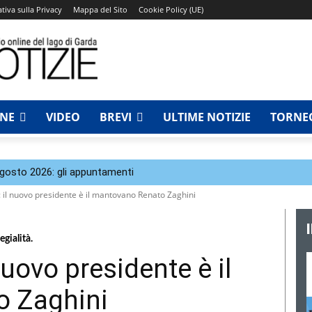
tiva sulla Privacy
Mappa del Sito
Cookie Policy (UE)
NNE
VIDEO
BREVI
ULTIME NOTIZIE
TORNEO
agosto 2026: gli appuntamenti
il nuovo presidente è il mantovano Renato Zaghini
gialità.
uovo presidente è il
 Zaghini