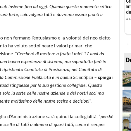
Cr
li
tenuti insieme fino ad oggi. Quando questo momento critico
de
a sarà forte, coinvolgerà tutti e dovremo essere pronti a
4 A
ro non fermano l’entusiasmo e la volontà del neo eletto
to ha voluto sottolineare i valori primari che
isione. “
Cercherò di mettere a frutto i miei 17 anni da
D
 una buona esperienza di sistema, ma soprattutto farò in
l ripristinato Comitato di Presidenza, nel Comitato di
la Commissione Pubblicità e in quella Scientifica –
spiega il
raddistinguesse per la sua gestione collegiale. Questo
solo la sorte delle nostre aziende e dei nostri soci ma
isente moltissimo delle nostre scelte e decisioni”.
lio d’Amministrazione sarà quindi la collegialità, “
perché
e scelte di tutti o almeno di quasi tutti, come è sempre