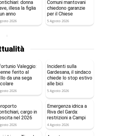
ntichiari: donna
Comuni mantovani
ave, illesa la figlia
chiedono garanzie
 un anno
per il Chiese
gosto 2026
5 Agosto 2026
tualità
fortunio Valeggio:
Incidenti sulla
enne ferito al
Gardesana, il sindaco
llo da una sega
chiede lo stop estivo
rcolare
alle bici
gosto 2026
5 Agosto 2026
roporto
Emergenza idrica a
ntichiari, cargo in
Riva del Garda:
escita nel 2026
restrizioni a Campi
gosto 2026
4 Agosto 2026