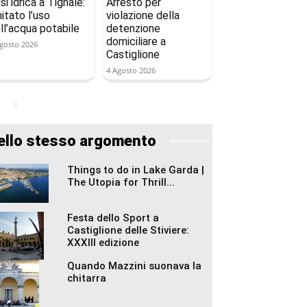
isi idrica a Tignale:
Arresto per
mitato l’uso
violazione della
ll’acqua potabile
detenzione
domiciliare a
gosto 2026
Castiglione
4 Agosto 2026
ello stesso argomento
Things to do in Lake Garda |
The Utopia for Thrill...
Festa dello Sport a
Castiglione delle Stiviere:
XXXIII edizione
Quando Mazzini suonava la
chitarra