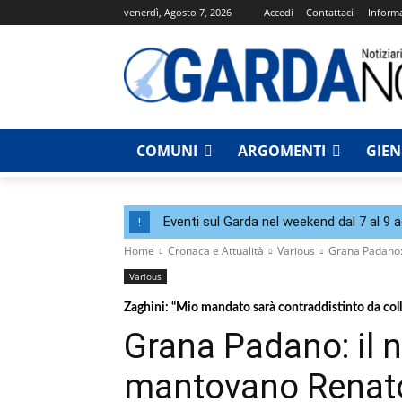
venerdì, Agosto 7, 2026
Accedi
Contattaci
Informa
COMUNI
ARGOMENTI
GIE
Eventi sul Garda nel weekend dal 7 al 9 
!
Home
Cronaca e Attualità
Various
Grana Padano: 
Various
Zaghini: “Mio mandato sarà contraddistinto da colle
Grana Padano: il n
mantovano Renato