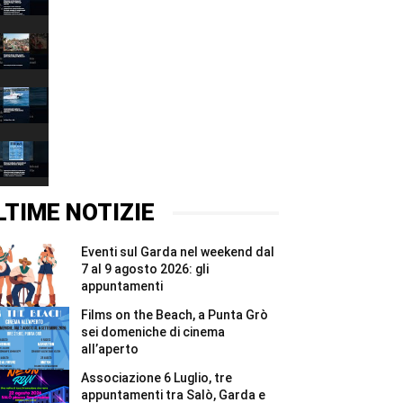
decalogo
00:37
per
tutelare
Fiera
l’acqua
delle
e
Grazie
00:37
ridurre
2026,
gli
quattro
Associazione
sprechi
giorni
6
#Shorts
e
Luglio,
00:37
due
tre
notti
appuntamenti
Films
per
tra
on
i
Salò,
the
00:37
Madonnari
Garda
Beach,
#Shorts
e
a
LTIME NOTIZIE
Bracciano
Punta
#Shorts
Grò
sei
Eventi sul Garda nel weekend dal
domeniche
di
7 al 9 agosto 2026: gli
cinema
appuntamenti
all’aperto
#Shorts
Films on the Beach, a Punta Grò
sei domeniche di cinema
all’aperto
Associazione 6 Luglio, tre
appuntamenti tra Salò, Garda e