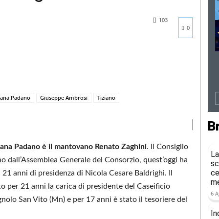
103
0
rana Padano
Giuseppe Ambrosi
Tiziano
B
rana Padano è il mantovano Renato Zaghini
. Il Consiglio
La
no dall’Assemblea Generale del Consorzio, quest’oggi ha
sc
ce
21 anni di presidenza di Nicola Cesare Baldrighi. Il
me
 per 21 anni la carica di presidente del Caseificio
6 A
olo San Vito (Mn) e per 17 anni è stato il tesoriere del
In