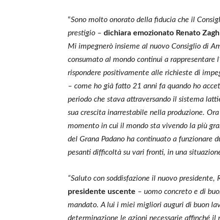
“
Sono molto onorato della fiducia che il Consigl
prestigio –
dichiara emozionato Renato Zaghi
Mi impegnerò insieme al nuovo Consiglio di Amm
consumato al mondo continui a rappresentare l’e
rispondere positivamente alle richieste di imp
– come ho già fatto 21 anni fa quando ho accetta
periodo che stava attraversando il sistema latti
sua crescita inarrestabile nella produzione. Ora
momento in cui il mondo sta vivendo la più gran
del Grana Padano ha continuato a funzionare d
pesanti difficoltà su vari fronti, in una situazi
“Saluto con soddisfazione il nuovo presidente,
presidente uscente
– uomo concreto e di buon
mandato. A lui i miei migliori auguri di buon la
determinazione le azioni necessarie affinché il n