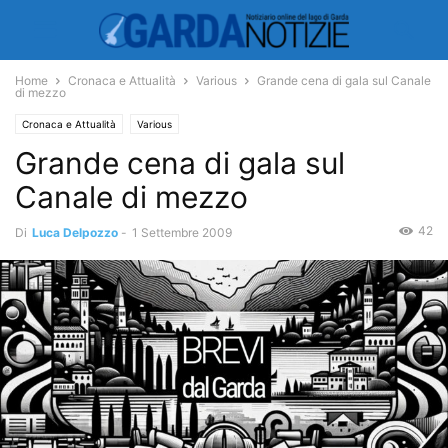
Home
Cronaca e Attualità
Various
Grande cena di gala sul Canale
di mezzo
Cronaca e Attualità
Various
Grande cena di gala sul
Canale di mezzo
42
Di
Luca Delpozzo
-
1 Settembre 2009