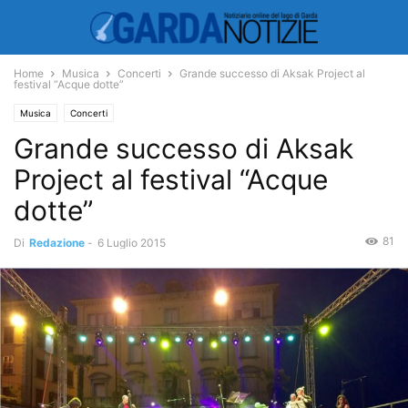
Home
Musica
Concerti
Grande successo di Aksak Project al
festival “Acque dotte”
Musica
Concerti
Grande successo di Aksak
Project al festival “Acque
dotte”
81
Di
Redazione
-
6 Luglio 2015