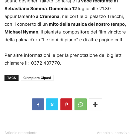
sound designer Taketo Gohara) e la
voce recitante di
Sebastiano Somma
.
Domenica 12
luglio alle 21.30
appuntamento
a Cremona
, nel cortile di palazzo Trecchi,
con il concerto di un
mito della musica del nostro tempo,
Michael Nyman
, il pianista-compositore del film vincitore
della palma d’oro “Lezioni di piano” e di altre pagine cult.
Per altre informazioni e per la prenotazione dei biglietti
chiamare il: 0372 407770.
TAGS
Giampiero Cipani
Articolo precedente
Articolo successivo