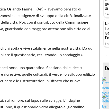
gr
di
stica
Orlando Farinelli
(An) – avevamo pensato di
6 A
anesi sulle esigenze di sviluppo della città, finalizzate
della città. Poi, con il contributo della
Commissione
Na
fo
tiva, guardando con maggiore attenzione alla città ed ai
Ga
Fo
5 A
a di chi abita e vive stabilmente nella nostra città. Da qui
mpliare il questionario, realizzando un sondaggio.»
D
nesi sono una quarantina. Spaziano dalle idee sul
 e ricreative, quelle culturali, il verde, lo sviluppo edilizio
 recupero e le ristrutturazioni piuttosto che nuove
i, sul rumore, sul lago, sulle spiagge. L’indagine
utunno, il questionario verrà allegato al giornalino