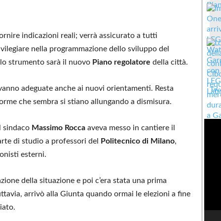
nire indicazioni reali; verrà assicurato a tutti
ilegiare nella programmazione dello sviluppo del
 E lo strumento sarà il nuovo
Piano regolatore
della città.
 vanno adeguate anche ai nuovi orientamenti. Resta
Twe
 norme che sembra si stiano allungando a dismisura.
el sindaco
Massimo Rocca
aveva messo in cantiere il
arte di studio a professori del
Politecnico di Milano
,
nisti esterni.
vazione della situazione e poi c’era stata una prima
uttavia, arrivò alla Giunta quando ormai le elezioni a fine
iato.