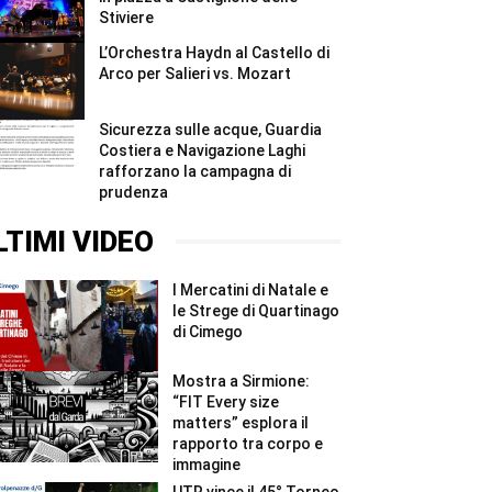
Stiviere
L’Orchestra Haydn al Castello di
Arco per Salieri vs. Mozart
Sicurezza sulle acque, Guardia
Costiera e Navigazione Laghi
rafforzano la campagna di
prudenza
LTIMI VIDEO
I Mercatini di Natale e
le Strege di Quartinago
di Cimego
Mostra a Sirmione:
“FIT Every size
matters” esplora il
rapporto tra corpo e
immagine
UTR vince il 45° Torneo