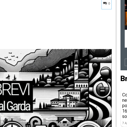
0
B
Co
ne
po
16
so
7 A