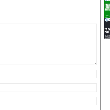
Nome:*
Email:*
Sito
Web: