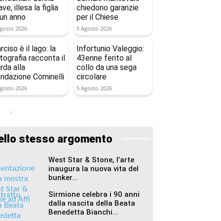
ave, illesa la figlia
chiedono garanzie
 un anno
per il Chiese
gosto 2026
5 Agosto 2026
rciso è il lago: la
Infortunio Valeggio:
tografia racconta il
43enne ferito al
rda alla
collo da una sega
ndazione Cominelli
circolare
gosto 2026
5 Agosto 2026
ello stesso argomento
West Star & Stone, l’arte
inaugura la nuova vita del
bunker...
Sirmione celebra i 90 anni
dalla nascita della Beata
Benedetta Bianchi...