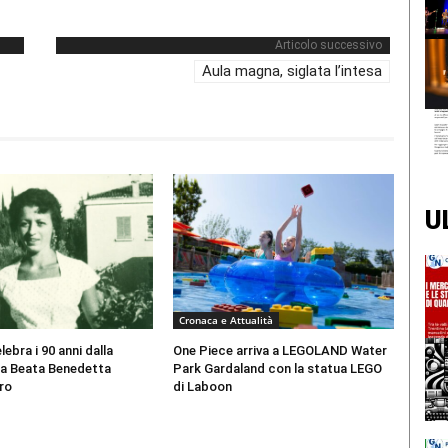
Articolo successivo
Aula magna, siglata l’intesa
U
Cronaca e Attualità
ebra i 90 anni dalla
One Piece arriva a LEGOLAND Water
la Beata Benedetta
Park Gardaland con la statua LEGO
ro
di Laboon