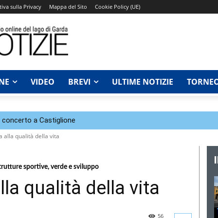
iva sulla Privacy
Mappa del Sito
Cookie Policy (UE)
NE
VIDEO
BREVI
ULTIME NOTIZIE
TORNEO
n concerto a Castiglione
alla qualità della vita
rutture sportive, verde e sviluppo
la qualità della vita
56