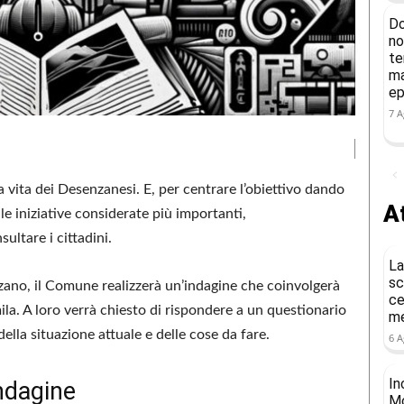
Do
no
te
ma
ep
7 A
la vita dei Desenzanesi. E, per centrare l’obiettivo dando
At
lle iniziative considerate più importanti,
ltare i cittadini.
La
sc
nzano, il Comune realizzerà un’indagine che coinvolgerà
ce
mila. A loro verrà chiesto di rispondere a un questionario
me
lla situazione attuale e delle cose da fare.
6 A
In
indagine
Mo