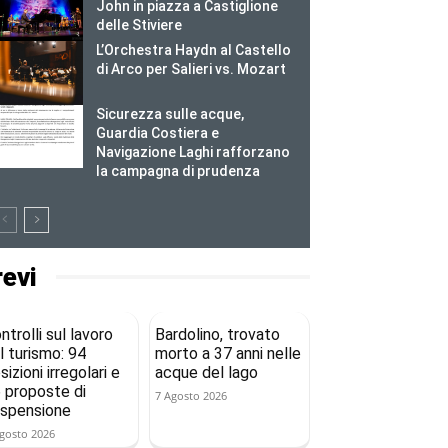
John in piazza a Castiglione
delle Stiviere
L’Orchestra Haydn al Castello
di Arco per Salieri vs. Mozart
Sicurezza sulle acque,
Guardia Costiera e
Navigazione Laghi rafforzano
la campagna di prudenza
revi
ntrolli sul lavoro
Bardolino, trovato
l turismo: 94
morto a 37 anni nelle
sizioni irregolari e
acque del lago
 proposte di
7 Agosto 2026
spensione
gosto 2026