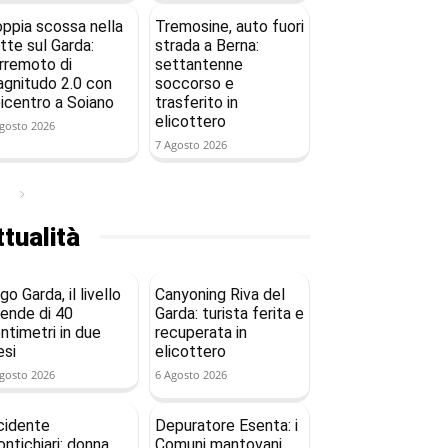
ppia scossa nella
Tremosine, auto fuori
tte sul Garda:
strada a Berna:
rremoto di
settantenne
gnitudo 2.0 con
soccorso e
icentro a Soiano
trasferito in
elicottero
gosto 2026
7 Agosto 2026
tualità
go Garda, il livello
Canyoning Riva del
ende di 40
Garda: turista ferita e
ntimetri in due
recuperata in
si
elicottero
gosto 2026
6 Agosto 2026
cidente
Depuratore Esenta: i
ntichiari: donna
Comuni mantovani