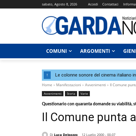
sabato, Agosto 8, 2026
Accedi
Contattaci
Informat
COMUNI
ARGOMENTI
GIEN
Le colonne sonore del cinema italiano i
!
Home
Manifestazioni
Avvenimenti
Il Comune punta 
Avvenimenti
Storia
Varie
Questionario con quaranta domande su viabilità, st
Il Comune punta al
Di
Luca Delpozzo
12 Luglio 2000 - 00.07