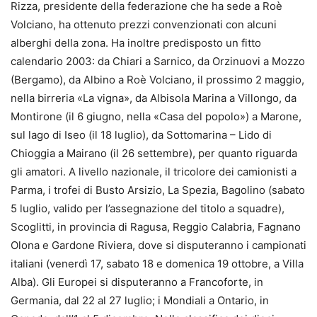
Rizza, presidente della federazione che ha sede a Roè
Volciano, ha ottenuto prezzi convenzionati con alcuni
alberghi della zona. Ha inoltre predisposto un fitto
calendario 2003: da Chiari a Sarnico, da Orzinuovi a Mozzo
(Bergamo), da Albino a Roè Volciano, il prossimo 2 maggio,
nella birreria «La vigna», da Albisola Marina a Villongo, da
Montirone (il 6 giugno, nella «Casa del popolo») a Marone,
sul lago di Iseo (il 18 luglio), da Sottomarina – Lido di
Chioggia a Mairano (il 26 settembre), per quanto riguarda
gli amatori. A livello nazionale, il tricolore dei camionisti a
Parma, i trofei di Busto Arsizio, La Spezia, Bagolino (sabato
5 luglio, valido per l’assegnazione del titolo a squadre),
Scoglitti, in provincia di Ragusa, Reggio Calabria, Fagnano
Olona e Gardone Riviera, dove si disputeranno i campionati
italiani (venerdì 17, sabato 18 e domenica 19 ottobre, a Villa
Alba). Gli Europei si disputeranno a Francoforte, in
Germania, dal 22 al 27 luglio; i Mondiali a Ontario, in