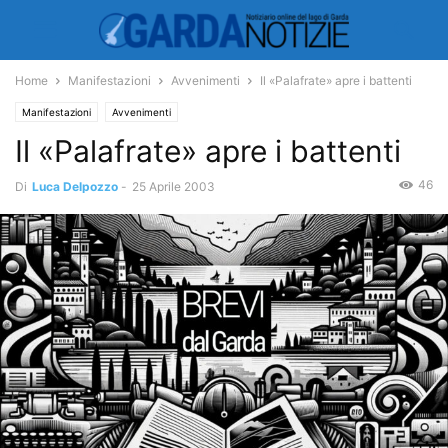
Home
Manifestazioni
Avvenimenti
Il «Palafrate» apre i battenti
Manifestazioni
Avvenimenti
Il «Palafrate» apre i battenti
46
Di
Luca Delpozzo
-
25 Aprile 2003