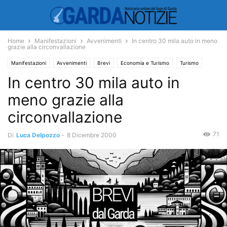
Home
Manifestazioni
Avvenimenti
In centro 30 mila auto in meno
grazie alla circonvallazione
Manifestazioni
Avvenimenti
Brevi
Economia e Turismo
Turismo
In centro 30 mila auto in
meno grazie alla
circonvallazione
71
Di
Luca Delpozzo
-
8 Dicembre 2000