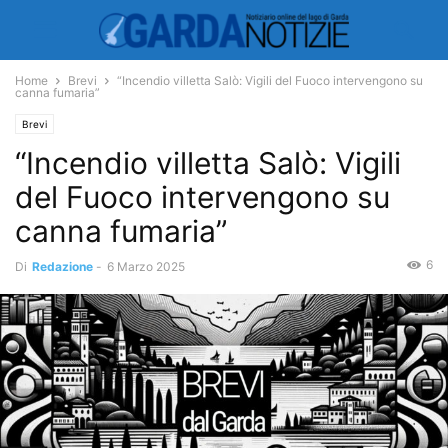
Home
Brevi
“Incendio villetta Salò: Vigili del Fuoco intervengono su
canna fumaria”
Brevi
“Incendio villetta Salò: Vigili
del Fuoco intervengono su
canna fumaria”
6
Di
Redazione
-
6 Marzo 2025