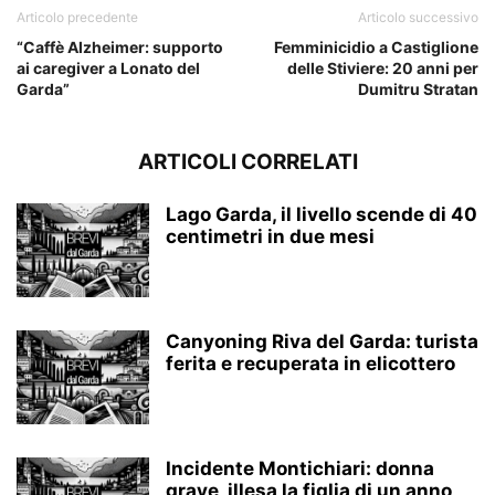
Articolo precedente
Articolo successivo
“Caffè Alzheimer: supporto
Femminicidio a Castiglione
ai caregiver a Lonato del
delle Stiviere: 20 anni per
Garda”
Dumitru Stratan
ARTICOLI CORRELATI
Lago Garda, il livello scende di 40
centimetri in due mesi
Canyoning Riva del Garda: turista
ferita e recuperata in elicottero
Incidente Montichiari: donna
grave, illesa la figlia di un anno