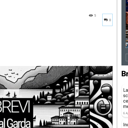
5
0
B
La
sc
ce
me
6 A
In