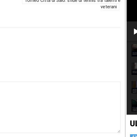
Torneo Città di Salò: sfide di tennis tra talenti e
veterani
U