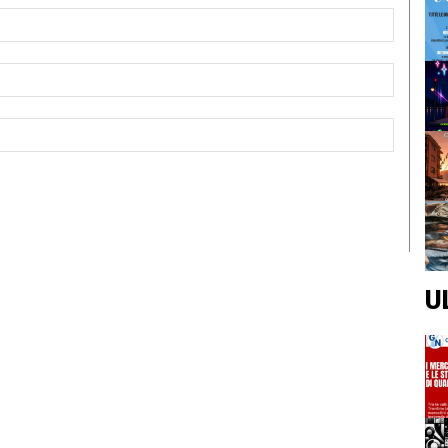
Nome:*
Email:*
Sito
Web:
U