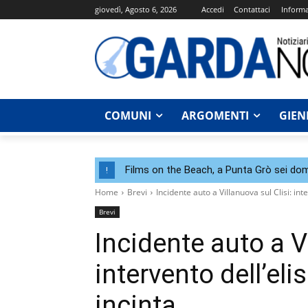
giovedì, Agosto 6, 2026
Accedi
Contattaci
Informa
COMUNI
ARGOMENTI
GIEN
Films on the Beach, a Punta Grò sei dom
!
Home
Brevi
Incidente auto a Villanuova sul Clisi: in
Brevi
Incidente auto a Vi
intervento dell’el
incinta