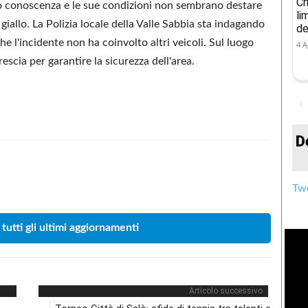
Cr
 conoscenza e le sue condizioni non sembrano destare
li
giallo. La Polizia locale della Valle Sabbia sta indagando
de
 l'incidente non ha coinvolto altri veicoli. Sul luogo
4 A
escia per garantire la sicurezza dell'area.
D
Condividere
Twe
 tutti gli ultimi aggiornamenti
Articolo successivo