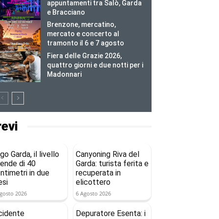
appuntamenti tra Salò, Garda
e Bracciano
Brenzone, mercatino,
mercato e concerto al
tramonto il 6 e 7 agosto
Fiera delle Grazie 2026,
quattro giorni e due notti per i
Madonnari
revi
go Garda, il livello
Canyoning Riva del
ende di 40
Garda: turista ferita e
ntimetri in due
recuperata in
si
elicottero
gosto 2026
6 Agosto 2026
cidente
Depuratore Esenta: i