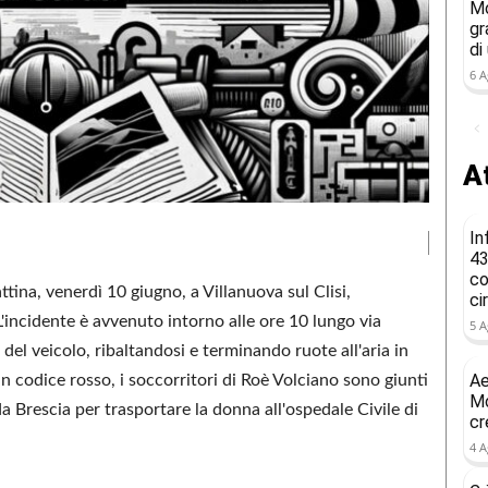
Mo
gr
di
6 A
At
In
43
co
ina, venerdì 10 giugno, a Villanuova sul Clisi,
ci
'incidente è avvenuto intorno alle ore 10 lungo via
5 A
del veicolo, ribaltandosi e terminando ruote all'aria in
Ae
in codice rosso, i soccorritori di Roè Volciano sono giunti
Mo
a Brescia per trasportare la donna all'ospedale Civile di
cr
4 A