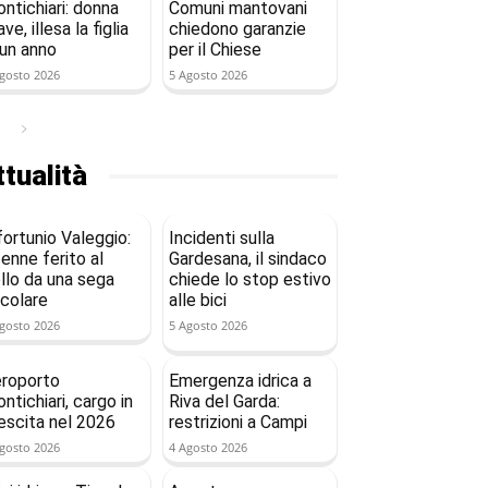
ntichiari: donna
Comuni mantovani
ave, illesa la figlia
chiedono garanzie
 un anno
per il Chiese
gosto 2026
5 Agosto 2026
tualità
fortunio Valeggio:
Incidenti sulla
enne ferito al
Gardesana, il sindaco
llo da una sega
chiede lo stop estivo
rcolare
alle bici
gosto 2026
5 Agosto 2026
roporto
Emergenza idrica a
ntichiari, cargo in
Riva del Garda:
escita nel 2026
restrizioni a Campi
gosto 2026
4 Agosto 2026