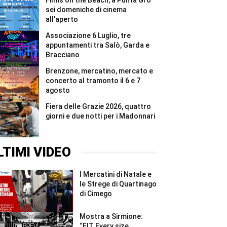
Films on the Beach, a Punta Grò
#Shorts
in
quattro
sei domeniche di cinema
giorni
all’aperto
tutti
i
Associazione 6 Luglio, tre
5.000
appuntamenti tra Salò, Garda e
pettorali
Bracciano
#Shorts
Brenzone, mercatino, mercato e
concerto al tramonto il 6 e 7
agosto
Fiera delle Grazie 2026, quattro
giorni e due notti per i Madonnari
LTIMI VIDEO
I Mercatini di Natale e
le Strege di Quartinago
di Cimego
Mostra a Sirmione:
“FIT Every size