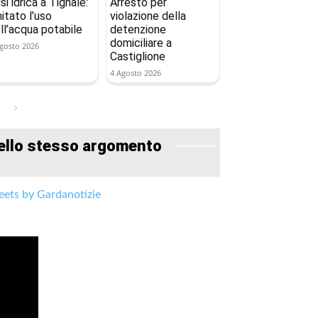
isi idrica a Tignale:
Arresto per
mitato l’uso
violazione della
ll’acqua potabile
detenzione
domiciliare a
gosto 2026
Castiglione
4 Agosto 2026
ello stesso argomento
ets by Gardanotizie