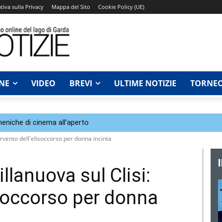
tiva sulla Privacy
Mappa del Sito
Cookie Policy (UE)
NE
VIDEO
BREVI
ULTIME NOTIZIE
TORNEO
eniche di cinema all’aperto
tervento dell'elisoccorso per donna incinta
llanuova sul Clisi:
isoccorso per donna