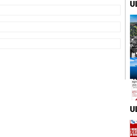
U
Nome:*
Email:*
Sito
Web:
U