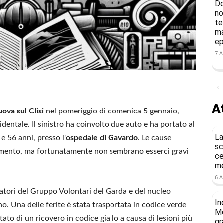
Do
no
te
ma
ep
7 A
At
uova sul Clisi
nel pomeriggio di domenica 5 gennaio,
entale. Il sinistro ha coinvolto due auto e ha portato al
La
e 56 anni, presso l'
ospedale di Gavardo
. Le cause
sc
tamento, ma fortunatamente non sembrano esserci gravi
ce
me
6 A
atori del Gruppo Volontari del Garda e del nucleo
In
o. Una delle ferite è stata trasportata in codice verde
Mo
tato di un ricovero in codice giallo a causa di lesioni più
gr