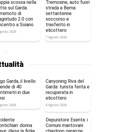
ppia scossa nella
Tremosine, auto fuori
tte sul Garda:
strada a Berna:
rremoto di
settantenne
gnitudo 2.0 con
soccorso e
icentro a Soiano
trasferito in
elicottero
gosto 2026
7 Agosto 2026
tualità
go Garda, il livello
Canyoning Riva del
ende di 40
Garda: turista ferita e
ntimetri in due
recuperata in
si
elicottero
gosto 2026
6 Agosto 2026
cidente
Depuratore Esenta: i
ntichiari: donna
Comuni mantovani
ave, illesa la figlia
chiedono garanzie