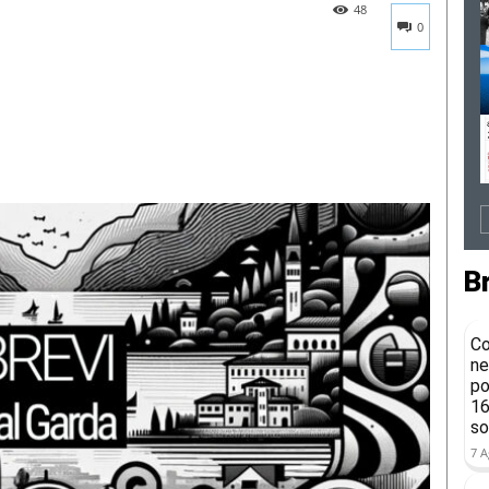
48
0
B
Co
ne
po
16
so
7 A