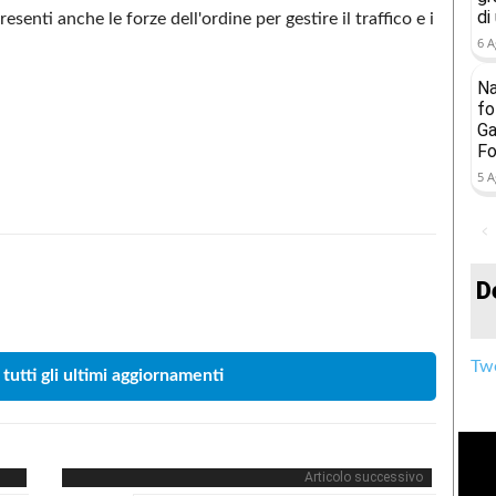
di
esenti anche le forze dell'ordine per gestire il traffico e i
6 A
Na
fo
Ga
Fo
5 A
D
Condividere
Twe
 tutti gli ultimi aggiornamenti
Articolo successivo