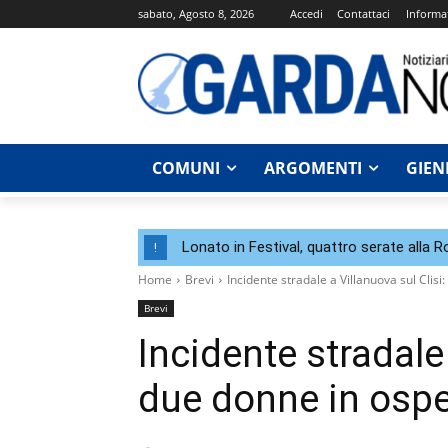
sabato, Agosto 8, 2026
Accedi
Contattaci
Informat
COMUNI
ARGOMENTI
GIEN
Lonato in Festival, quattro serate alla 
!
Home
Brevi
Incidente stradale a Villanuova sul Cli
Brevi
Incidente stradale 
due donne in osp