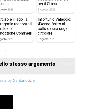
 un anno
per il Chiese
gosto 2026
5 Agosto 2026
rciso è il lago: la
Infortunio Valeggio:
tografia racconta il
43enne ferito al
rda alla
collo da una sega
ndazione Cominelli
circolare
gosto 2026
5 Agosto 2026
ello stesso argomento
ets by Gardanotizie