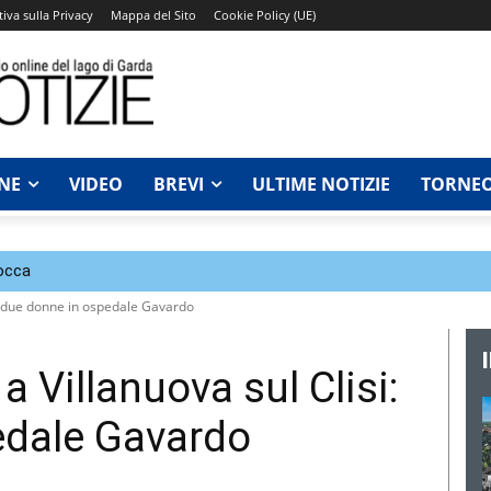
iva sulla Privacy
Mappa del Sito
Cookie Policy (UE)
NE
VIDEO
BREVI
ULTIME NOTIZIE
TORNEO
Rocca
si: due donne in ospedale Gavardo
a Villanuova sul Clisi:
edale Gavardo