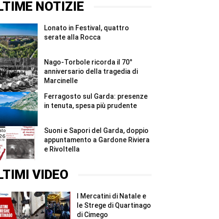
di
serate
LTIME NOTIZIE
Marcinelle
alla
#Shorts
Rocca
#Shorts
Lonato in Festival, quattro
serate alla Rocca
Nago-Torbole ricorda il 70°
anniversario della tragedia di
Marcinelle
Ferragosto sul Garda: presenze
in tenuta, spesa più prudente
Suoni e Sapori del Garda, doppio
appuntamento a Gardone Riviera
e Rivoltella
LTIMI VIDEO
I Mercatini di Natale e
le Strege di Quartinago
di Cimego