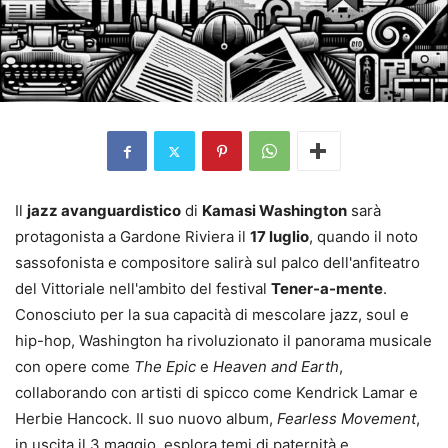
Il
jazz avanguardistico
di
Kamasi Washington
sarà
protagonista a Gardone Riviera il
17 luglio
, quando il noto
sassofonista e compositore salirà sul palco dell'anfiteatro
del Vittoriale nell'ambito del festival
Tener-a-mente
.
Conosciuto per la sua capacità di mescolare jazz, soul e
hip-hop, Washington ha rivoluzionato il panorama musicale
con opere come
The Epic
e
Heaven and Earth
,
collaborando con artisti di spicco come Kendrick Lamar e
Herbie Hancock. Il suo nuovo album,
Fearless Movement
,
in uscita il 3 maggio, esplora temi di paternità e