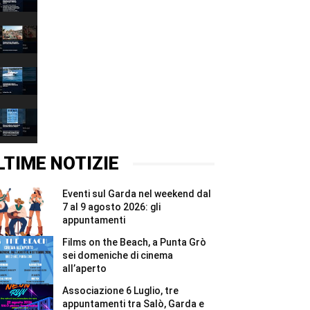
decalogo
00:37
per
tutelare
Fiera
l’acqua
delle
e
Grazie
00:37
ridurre
2026,
gli
quattro
Associazione
sprechi
giorni
6
#Shorts
e
Luglio,
00:37
due
tre
notti
appuntamenti
Films
per
tra
on
i
Salò,
the
00:37
Madonnari
Garda
Beach,
#Shorts
e
a
LTIME NOTIZIE
Bracciano
Punta
#Shorts
Grò
sei
Eventi sul Garda nel weekend dal
domeniche
di
7 al 9 agosto 2026: gli
cinema
appuntamenti
all’aperto
#Shorts
Films on the Beach, a Punta Grò
sei domeniche di cinema
all’aperto
Associazione 6 Luglio, tre
appuntamenti tra Salò, Garda e