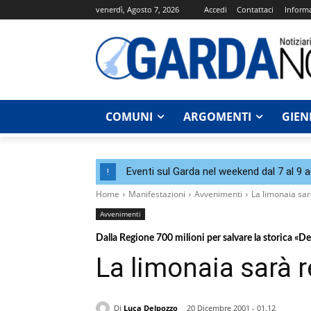
venerdì, Agosto 7, 2026
Accedi
Contattaci
Informa
COMUNI
ARGOMENTI
GIEN
Eventi sul Garda nel weekend dal 7 al 9 
!
Home
Manifestazioni
Avvenimenti
La limonaia sa
Avvenimenti
Dalla Regione 700 milioni per salvare la storica «Del
La limonaia sarà 
Di
Luca Delpozzo
20 Dicembre 2001 - 01.12