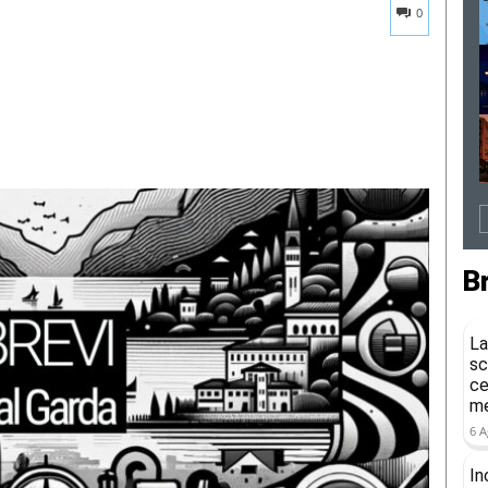
0
B
La
sc
ce
me
6 A
In