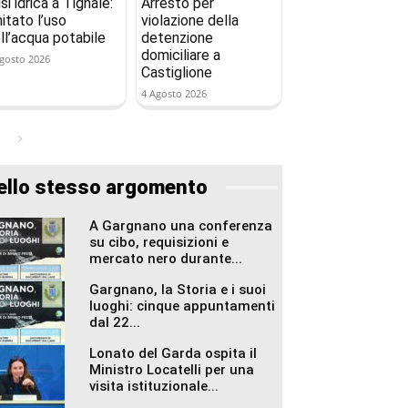
isi idrica a Tignale:
Arresto per
mitato l’uso
violazione della
ll’acqua potabile
detenzione
domiciliare a
gosto 2026
Castiglione
4 Agosto 2026
ello stesso argomento
A Gargnano una conferenza
su cibo, requisizioni e
mercato nero durante...
Gargnano, la Storia e i suoi
luoghi: cinque appuntamenti
dal 22...
Lonato del Garda ospita il
Ministro Locatelli per una
visita istituzionale...