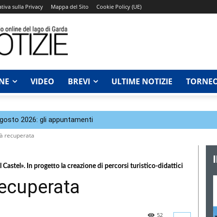
tiva sulla Privacy
Mappa del Sito
Cookie Policy (UE)
NE
VIDEO
BREVI
ULTIME NOTIZIE
TORNEO
agosto 2026: gli appuntamenti
rà recuperata
 Castel». In progetto la creazione di percorsi turistico-didattici
recuperata
52