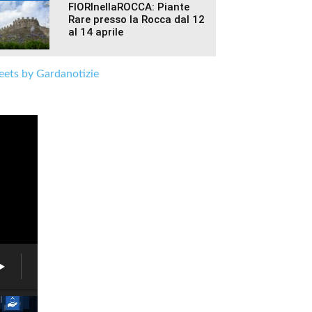
FIORInellaROCCA: Piante
Rare presso la Rocca dal 12
al 14 aprile
ets by Gardanotizie
Brenzone,
un