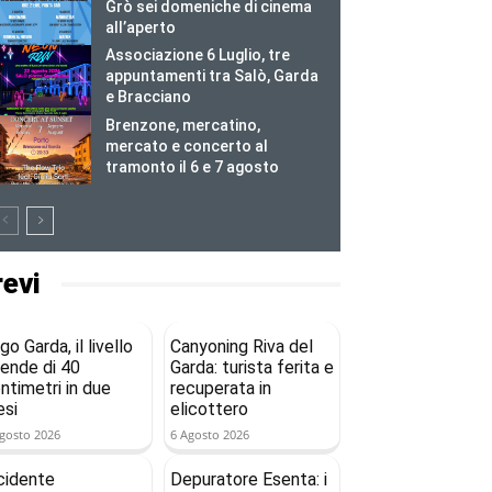
Grò sei domeniche di cinema
all’aperto
Associazione 6 Luglio, tre
appuntamenti tra Salò, Garda
e Bracciano
Brenzone, mercatino,
mercato e concerto al
tramonto il 6 e 7 agosto
revi
go Garda, il livello
Canyoning Riva del
ende di 40
Garda: turista ferita e
ntimetri in due
recuperata in
si
elicottero
gosto 2026
6 Agosto 2026
cidente
Depuratore Esenta: i