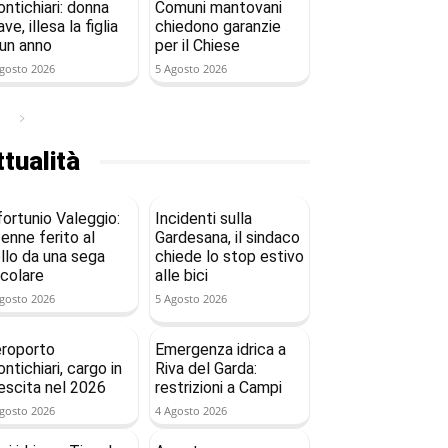
ntichiari: donna
Comuni mantovani
ave, illesa la figlia
chiedono garanzie
 un anno
per il Chiese
gosto 2026
5 Agosto 2026
tualità
fortunio Valeggio:
Incidenti sulla
enne ferito al
Gardesana, il sindaco
llo da una sega
chiede lo stop estivo
rcolare
alle bici
gosto 2026
5 Agosto 2026
roporto
Emergenza idrica a
ntichiari, cargo in
Riva del Garda:
escita nel 2026
restrizioni a Campi
gosto 2026
4 Agosto 2026