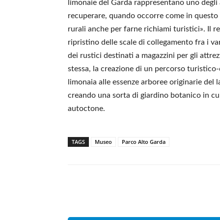
limonaie del Garda rappresentano uno degli as
recuperare, quando occorre come in questo c
rurali anche per farne richiami turistici». Il r
ripristino delle scale di collegamento fra i vari
dei rustici destinati a magazzini per gli attre
stessa, la creazione di un percorso turistico-
limonaia alle essenze arboree originarie del 
creando una sorta di giardino botanico in 
autoctone.
TAGS
Museo
Parco Alto Garda