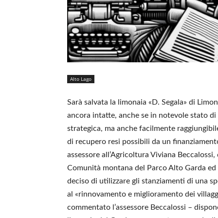
Alto Lago
Sarà salvata la limonaia «D. Segala» di Limo
ancora intatte, anche se in notevole stato d
strategica, ma anche facilmente raggiungibile
di recupero resi possibili da un finanziament
assessore all’Agricoltura Viviana Beccalossi, d
Comunità montana del Parco Alto Garda ed è 
deciso di utilizzare gli stanziamenti di una s
al «rinnovamento e miglioramento dei villagg
commentato l’assessore Beccalossi – dispone 