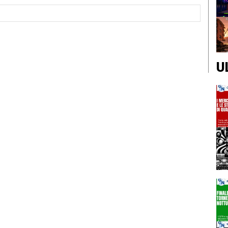
Sito
Web:
U