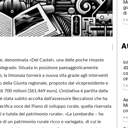
Mo
gr
di
6 A
At
ne, denominata «Del Castel», una delle poche rimaste
In
43
i degrado. Situata in posizione paesaggisticamente
co
, la limonaia tornerà a nuova vita grazie agli interventi
ci
o della Giunta regionale, proposto dal vicepresidente e
5 A
i 700 milioni (361.469 euro). L’iniziativa è partita dalla
stata subito accolta dall’assessore Beccalossi che ha
Ae
Mo
pecifica voce del Piano di sviluppo rurale, quella riservata
cr
i e tutela del patrimonio rurale». «La Lombardia – ha
4 A
di un patrimonio rurale ricco e variegato, di cui le