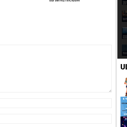
sui servizi inclusivi
U
Nome:*
Email:*