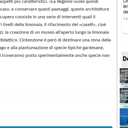
Cr
petti più caratteristici. «La Regione vuole quindi
li
aso, e conservare questi paesaggi, queste architetture
de
ecupero consiste in una serie di interventi quali il
4 A
 livelli della limonaia, il rifacimento dei «caselli», cioè
zzi, la creazione di un museo all’aperto lungo la limonaia
didattico. L’intenzione è però di destinare una zona della
lago e alla piantumazione di specie tipiche gardesane,
cui troveranno posto sperimentalmente anche specie non
D
Condividere