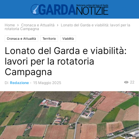
Home
Cronaca e Attualità
Lonato del Garda e viabilità: lavori per la
rotatoria Campagna
Cronaca e Attualità
Territorio
Viabilità
Lonato del Garda e viabilità:
lavori per la rotatoria
Campagna
22
Di
Redazione
-
15 Maggio 2025