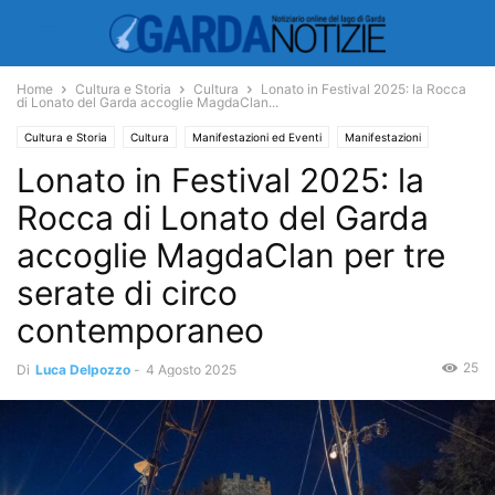
Home
Cultura e Storia
Cultura
Lonato in Festival 2025: la Rocca
di Lonato del Garda accoglie MagdaClan...
Cultura e Storia
Cultura
Manifestazioni ed Eventi
Manifestazioni
Lonato in Festival 2025: la
Spettacoli
Musica
Rocca di Lonato del Garda
accoglie MagdaClan per tre
serate di circo
contemporaneo
25
Di
Luca Delpozzo
-
4 Agosto 2025