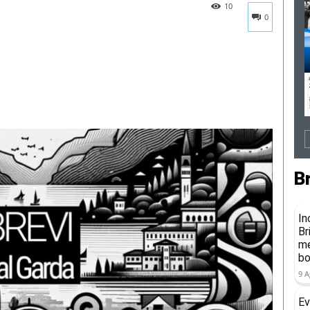
10
0
B
In
Br
me
b
9 A
Ev