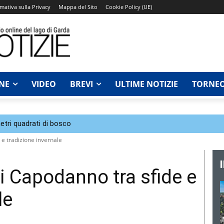
mativa sulla Privacy
Mappa del Sito
Cookie Policy (UE)
NE
VIDEO
BREVI
ULTIME NOTIZIE
TORNEO
tri quadrati di bosco
e tradizione invernale
 Capodanno tra sfide e
le