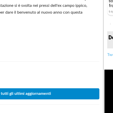
so
fr
stazione si è svolta nei pressi dell'ex campo ippico,
9 A
per dare il benvenuto al nuovo anno con questa
D
Twe
Condividere
 tutti gli ultimi aggiornamenti