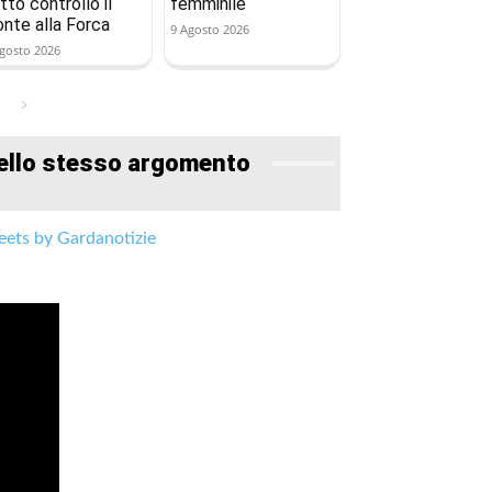
tto controllo il
femminile
onte alla Forca
9 Agosto 2026
gosto 2026
ello stesso argomento
ets by Gardanotizie