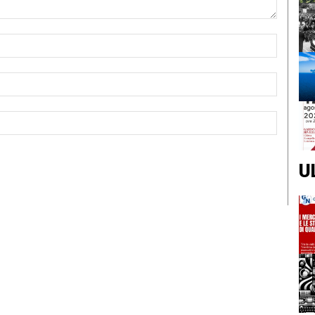
Nome:*
Email:*
Sito
Web:
U