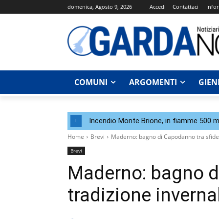
domenica, Agosto 9, 2026
Accedi
Contattaci
Infor
COMUNI
ARGOMENTI
GIEN
Incendio Monte Brione, in fiamme 500 me
!
Home
Brevi
Maderno: bagno di Capodanno tra sfide 
Brevi
Maderno: bagno di
tradizione inverna