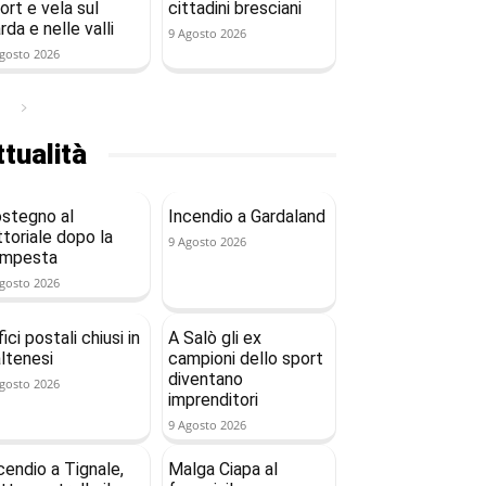
ort e vela sul
cittadini bresciani
rda e nelle valli
9 Agosto 2026
gosto 2026
tualità
stegno al
Incendio a Gardaland
ttoriale dopo la
9 Agosto 2026
empesta
gosto 2026
fici postali chiusi in
A Salò gli ex
ltenesi
campioni dello sport
diventano
gosto 2026
imprenditori
9 Agosto 2026
cendio a Tignale,
Malga Ciapa al