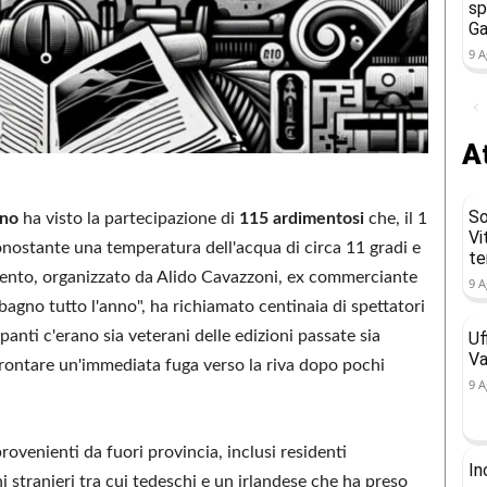
sp
Ga
9 A
At
So
rno
ha visto la partecipazione di
115 ardimentosi
che, il 1
Vi
nonostante una temperatura dell'acqua di circa 11 gradi e
t
'evento, organizzato da Alido Cavazzoni, ex commerciante
9 A
agno tutto l'anno", ha richiamato centinaia di spettatori
ipanti c'erano sia veterani delle edizioni passate sia
Uf
Va
frontare un'immediata fuga verso la riva dopo pochi
9 A
provenienti da fuori provincia, inclusi residenti
In
i stranieri tra cui tedeschi e un irlandese che ha preso