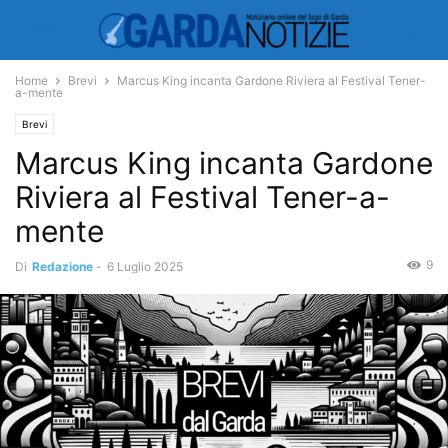
Home
Brevi
Marcus King incanta Gardone Riviera al Festival Tener-
a-mente
Brevi
Marcus King incanta Gardone
Riviera al Festival Tener-a-
mente
9
Di
Redazione
-
6 Luglio 2025