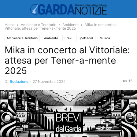
Home
Ambiente e Territorio
Ambiente
Mika in concerto al
Vittoriale: attesa per Tener-a-mente 2025
Ambiente e Territorio
Ambiente
Brevi
Spettacoli
Musica
Mika in concerto al Vittoriale:
attesa per Tener-a-mente
2025
15
Di
Redazione
-
27 Novembre 2024