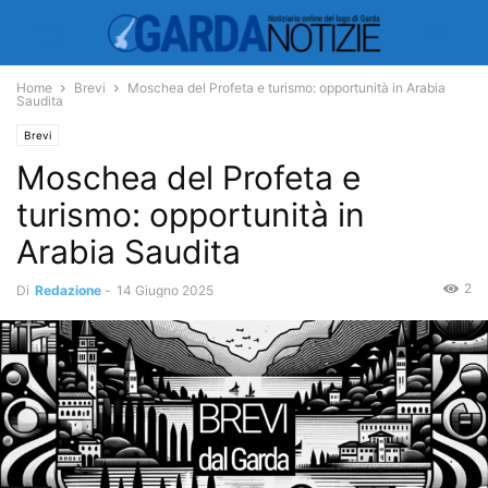
Home
Brevi
Moschea del Profeta e turismo: opportunità in Arabia
Saudita
Brevi
Moschea del Profeta e
turismo: opportunità in
Arabia Saudita
2
Di
Redazione
-
14 Giugno 2025