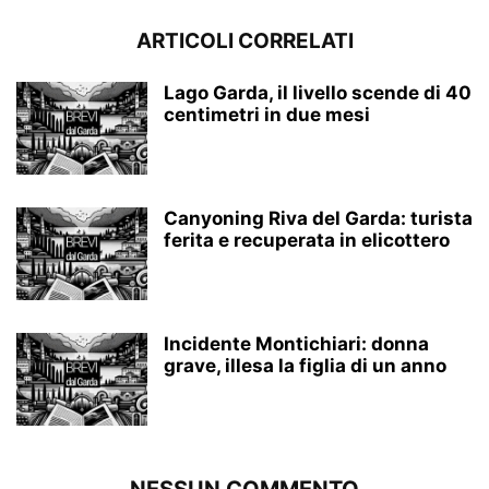
ARTICOLI CORRELATI
Lago Garda, il livello scende di 40
centimetri in due mesi
Canyoning Riva del Garda: turista
ferita e recuperata in elicottero
Incidente Montichiari: donna
grave, illesa la figlia di un anno