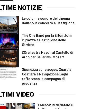
#Shorts
ridurre
2026,
gli
quattro
LTIME NOTIZIE
sprechi
giorni
#Shorts
e
due
Le colonne sonore del cinema
notti
per
italiano in concerto a Castiglione
i
Madonnari
#Shorts
The One Band porta Elton John
in piazza a Castiglione delle
Stiviere
L’Orchestra Haydn al Castello di
Arco per Salieri vs. Mozart
Sicurezza sulle acque, Guardia
Costiera e Navigazione Laghi
rafforzano la campagna di
prudenza
LTIMI VIDEO
I Mercatini di Natale e