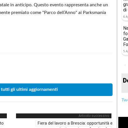
gr
Natale in anticipo. Questo evento rappresenta anche un
di
temente premiato come "Parco dell’Anno" ai Parksmania
6 A
Na
fo
Ga
Fo
5 A
Condividere
D
 tutti gli ultimi aggiornamenti
Twe
Articolo successivo
to
Fiera del lavoro a Brescia: opportunità e