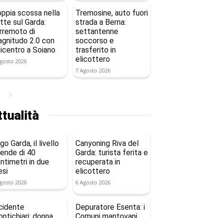
ppia scossa nella
Tremosine, auto fuori
tte sul Garda:
strada a Berna:
rremoto di
settantenne
gnitudo 2.0 con
soccorso e
icentro a Soiano
trasferito in
elicottero
gosto 2026
7 Agosto 2026
tualità
go Garda, il livello
Canyoning Riva del
ende di 40
Garda: turista ferita e
ntimetri in due
recuperata in
si
elicottero
gosto 2026
6 Agosto 2026
cidente
Depuratore Esenta: i
ntichiari: donna
Comuni mantovani