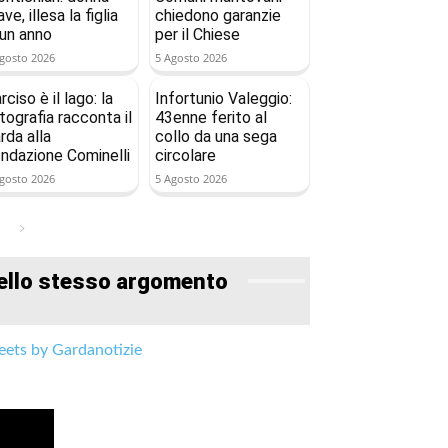
ave, illesa la figlia
chiedono garanzie
 un anno
per il Chiese
gosto 2026
5 Agosto 2026
rciso è il lago: la
Infortunio Valeggio:
tografia racconta il
43enne ferito al
rda alla
collo da una sega
ndazione Cominelli
circolare
gosto 2026
5 Agosto 2026
ello stesso argomento
ets by Gardanotizie