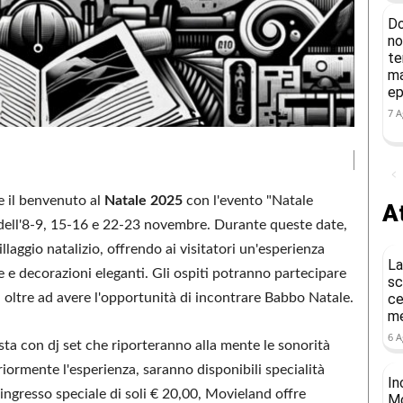
Do
no
te
ma
ep
7 A
e il benvenuto al
Natale 2025
con l'evento "Natale
At
 dell'8-9, 15-16 e 22-23 novembre. Durante queste date,
llaggio natalizio, offrendo ai visitatori un'esperienza
La
ve e decorazioni eleganti. Gli ospiti potranno partecipare
sc
e, oltre ad avere l'opportunità di incontrare Babbo Natale.
ce
me
6 A
esta con dj set che riporteranno alla mente le sonorità
eriormente l'esperienza, saranno disponibili specialità
In
 ingresso speciale di soli € 20,00, Movieland offre
Mo