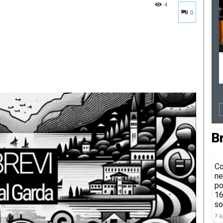
4
0
B
Co
ne
po
16
so
7 A