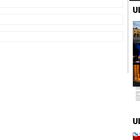
U
Email:*
Sito
Web:
U