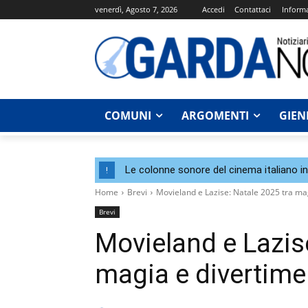
venerdì, Agosto 7, 2026
Accedi
Contattaci
Informa
COMUNI
ARGOMENTI
GIEN
Le colonne sonore del cinema italiano i
!
Home
Brevi
Movieland e Lazise: Natale 2025 tra ma
Brevi
Movieland e Lazise
magia e divertime