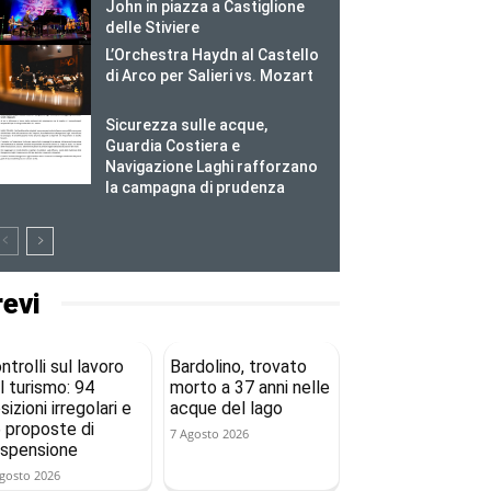
John in piazza a Castiglione
delle Stiviere
L’Orchestra Haydn al Castello
di Arco per Salieri vs. Mozart
Sicurezza sulle acque,
Guardia Costiera e
Navigazione Laghi rafforzano
la campagna di prudenza
revi
ntrolli sul lavoro
Bardolino, trovato
l turismo: 94
morto a 37 anni nelle
sizioni irregolari e
acque del lago
 proposte di
7 Agosto 2026
spensione
gosto 2026