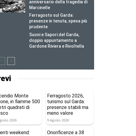
anniversario della tragedia di
Marcinelle
Ferragosto sul Garda:
presenze in tenuta, spesa più
prudente
Suoni e Sapori del Garda,
doppio appuntamento a
Gardone Riviera e Rivoltella
revi
cendio Monte
Ferragosto 2026,
ione, in fiamme 500
turismo sul Garda:
tri quadrati di
presenze stabili ma
osco
meno valore
gosto 2026
9 Agosto 2026
enti weekend:
Onorificenze a 38