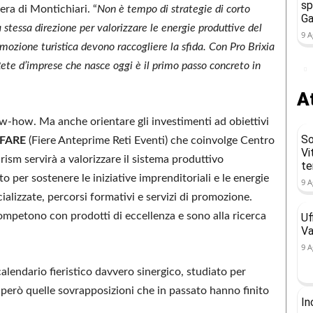
sp
era di Montichiari. “
Non è tempo di strategie di corto
Ga
 stessa direzione per valorizzare le energie produttive del
9 A
promozione turistica devono raccogliere la sfida. Con Pro Brixia
ete d’imprese che nasce oggi è il primo passo concreto in
At
w-how. Ma anche orientare gli investimenti ad obiettivi
So
 FARE
(Fiere Anteprime Reti Eventi) che coinvolge Centro
Vi
rism servirà a valorizzare il sistema produttivo
t
o per sostenere le iniziative imprenditoriali e le energie
9 A
ecializzate, percorsi formativi e servizi di promozione.
competono con prodotti di eccellenza e sono alla ricerca
Uf
Va
9 A
alendario fieristico davvero sinergico, studiato per
do però quelle sovrapposizioni che in passato hanno finito
In