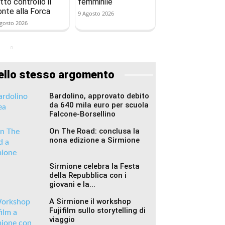
tto controllo il
femminile
onte alla Forca
9 Agosto 2026
gosto 2026
ello stesso argomento
Bardolino, approvato debito
da 640 mila euro per scuola
Falcone-Borsellino
On The Road: conclusa la
nona edizione a Sirmione
Sirmione celebra la Festa
della Repubblica con i
giovani e la...
A Sirmione il workshop
Fujifilm sullo storytelling di
viaggio