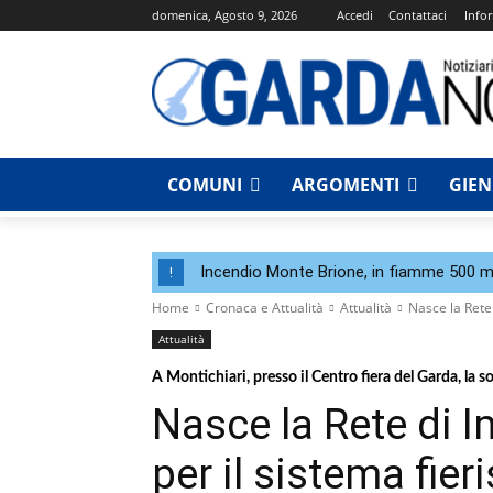
domenica, Agosto 9, 2026
Accedi
Contattaci
Infor
COMUNI
ARGOMENTI
GIE
Incendio Monte Brione, in fiamme 500 me
!
Home
Cronaca e Attualità
Attualità
Nasce la Rete 
Attualità
A Montichiari, presso il Centro fiera del Garda, la 
Nasce la Rete di I
per il sistema fier