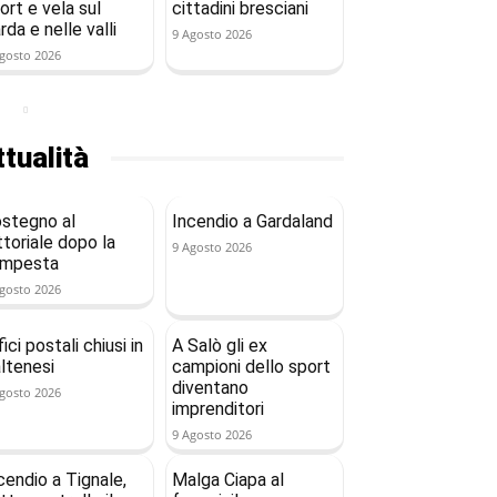
ort e vela sul
cittadini bresciani
rda e nelle valli
9 Agosto 2026
gosto 2026
tualità
stegno al
Incendio a Gardaland
ttoriale dopo la
9 Agosto 2026
empesta
gosto 2026
fici postali chiusi in
A Salò gli ex
ltenesi
campioni dello sport
diventano
gosto 2026
imprenditori
9 Agosto 2026
cendio a Tignale,
Malga Ciapa al