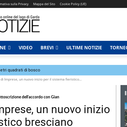
mativa sulla Privacy
Mappa del Sito
Cookie Policy (UE)
NNE
VIDEO
BREVI
ULTIME NOTIZIE
TORNEO
tri quadrati di bosco
di Imprese, un nuovo inizio per il sistema fieristico...
sottoscrizione dell'accordo con Gian
mprese, un nuovo inizio
istico bresciano