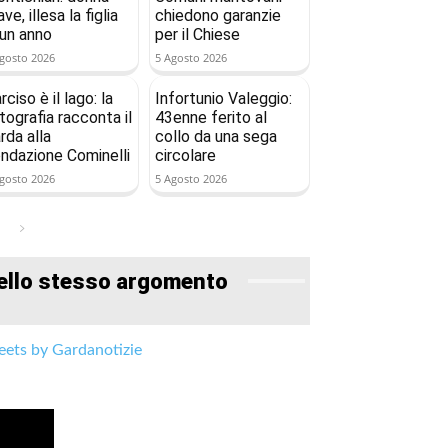
ave, illesa la figlia
chiedono garanzie
 un anno
per il Chiese
gosto 2026
5 Agosto 2026
rciso è il lago: la
Infortunio Valeggio:
tografia racconta il
43enne ferito al
rda alla
collo da una sega
ndazione Cominelli
circolare
gosto 2026
5 Agosto 2026
ello stesso argomento
ets by Gardanotizie