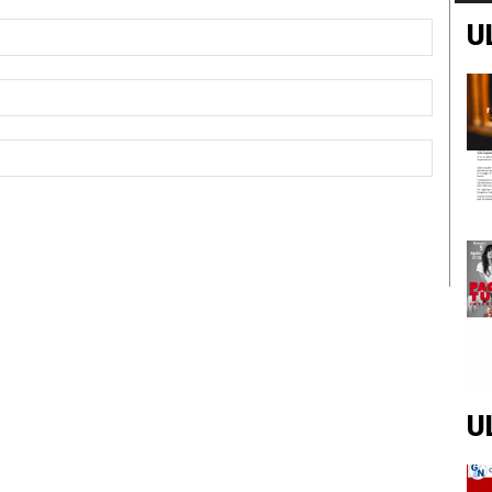
U
Nome:*
Email:*
Sito
Web:
U