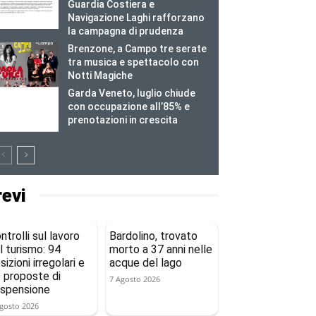
Guardia Costiera e
Navigazione Laghi rafforzano
la campagna di prudenza
Brenzone, a Campo tre serate
tra musica e spettacolo con
Notti Magiche
Garda Veneto, luglio chiude
con occupazione all’85% e
prenotazioni in crescita
revi
ntrolli sul lavoro
Bardolino, trovato
l turismo: 94
morto a 37 anni nelle
sizioni irregolari e
acque del lago
 proposte di
7 Agosto 2026
spensione
gosto 2026