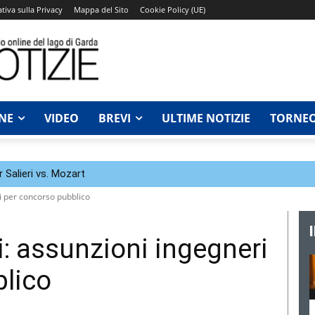
tiva sulla Privacy
Mappa del Sito
Cookie Policy (UE)
NE
VIDEO
BREVI
ULTIME NOTIZIE
TORNEO
 Salieri vs. Mozart
i per concorso pubblico
: assunzioni ingegneri
blico