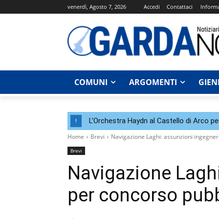
venerdì, Agosto 7, 2026
Accedi
Contattaci
Informa
COMUNI
ARGOMENTI
GIEN
L’Orchestra Haydn al Castello di Arco per
!
Home
Brevi
Navigazione Laghi: assunzioni ingegner
Brevi
Navigazione Laghi
per concorso pub