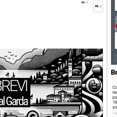
3
0
B
Co
ne
po
16
so
7 A