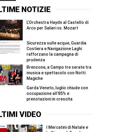
#Shorts
ridurre
2026,
gli
quattro
LTIME NOTIZIE
sprechi
giorni
#Shorts
e
due
L’Orchestra Haydn al Castello di
notti
per
Arco per Salieri vs. Mozart
i
Madonnari
#Shorts
Sicurezza sulle acque, Guardia
Costiera e Navigazione Laghi
rafforzano la campagna di
prudenza
Brenzone, a Campo tre serate tra
musica e spettacolo con Notti
Magiche
Garda Veneto, luglio chiude con
occupazione all’85% e
prenotazioni in crescita
LTIMI VIDEO
I Mercatini di Natale e