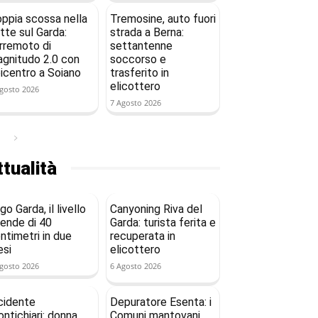
ppia scossa nella
Tremosine, auto fuori
tte sul Garda:
strada a Berna:
rremoto di
settantenne
gnitudo 2.0 con
soccorso e
icentro a Soiano
trasferito in
elicottero
gosto 2026
7 Agosto 2026
tualità
go Garda, il livello
Canyoning Riva del
ende di 40
Garda: turista ferita e
ntimetri in due
recuperata in
si
elicottero
gosto 2026
6 Agosto 2026
cidente
Depuratore Esenta: i
ntichiari: donna
Comuni mantovani