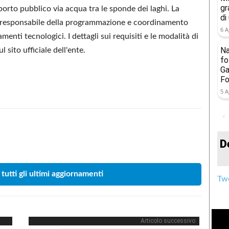
gr
sporto pubblico via acqua tra le sponde dei laghi. La
di
ico responsabile della programmazione e coordinamento
6 A
nti tecnologici. I dettagli sui requisiti e le modalità di
Na
 sito ufficiale dell'ente.
fo
Ga
Fo
5 A
Condividere
D
 tutti gli ultimi aggiornamenti
Twe
Articolo successivo