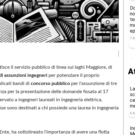
Do
no
te
ma
ep
7 A
isce il servizio pubblico di linea sui laghi Maggiore, di
At
i assunzioni ingegneri
per potenziare il proprio
licati bandi di
concorso pubblico
per l'assunzione di tre
La
nza per la presentazione delle domande fissata al 17
sc
ervato a ingegneri laureati in ingegneria elettrica,
ce
me
 due sono destinati a chi possiede una laurea in ingegneria
6 A
In
nte, ha sottolineato l'importanza di avere una flotta
Mo