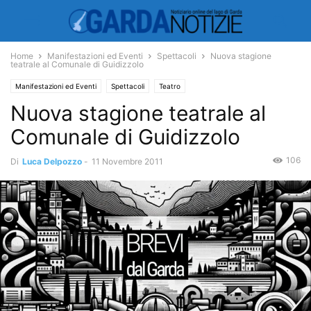
Home
Manifestazioni ed Eventi
Spettacoli
Nuova stagione
teatrale al Comunale di Guidizzolo
Manifestazioni ed Eventi
Spettacoli
Teatro
Nuova stagione teatrale al
Comunale di Guidizzolo
106
Di
Luca Delpozzo
-
11 Novembre 2011