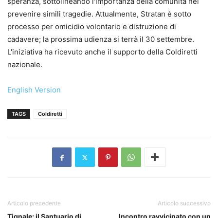
speranza, sottolineando l'importanza della comunità nel
prevenire simili tragedie. Attualmente, Stratan è sotto
processo per omicidio volontario e distruzione di
cadavere; la prossima udienza si terrà il 30 settembre.
L'iniziativa ha ricevuto anche il supporto della Coldiretti
nazionale.
English Version
TAGS
Coldiretti
Articolo precedente
Articolo successivo
Tignale: il Santuario di
Incontro ravvicinato con un