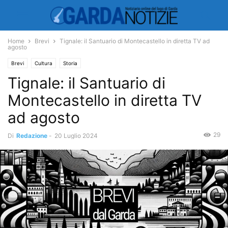
Home
Brevi
Tignale: il Santuario di Montecastello in diretta TV ad
agosto
Brevi
Cultura
Storia
Tignale: il Santuario di
Montecastello in diretta TV
ad agosto
29
Di
Redazione
-
20 Luglio 2024