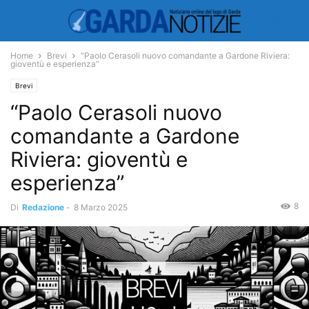
Home
Brevi
“Paolo Cerasoli nuovo comandante a Gardone Riviera:
gioventù e esperienza”
Brevi
“Paolo Cerasoli nuovo
comandante a Gardone
Riviera: gioventù e
esperienza”
8
Di
Redazione
-
8 Marzo 2025