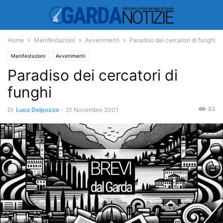
Home
Manifestazioni
Avvenimenti
Paradiso dei cercatori di funghi
Manifestazioni
Avvenimenti
Paradiso dei cercatori di
funghi
83
Di
Luca Delpozzo
-
21 Novembre 2001