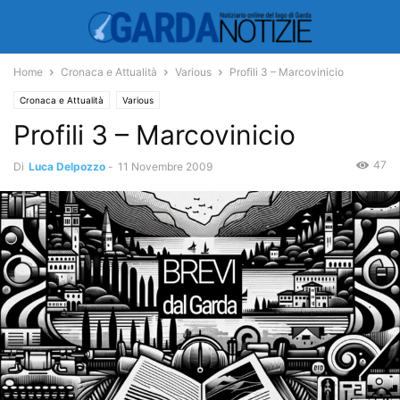
Home
Cronaca e Attualità
Various
Profili 3 – Marcovinicio
Cronaca e Attualità
Various
Profili 3 – Marcovinicio
47
Di
Luca Delpozzo
-
11 Novembre 2009