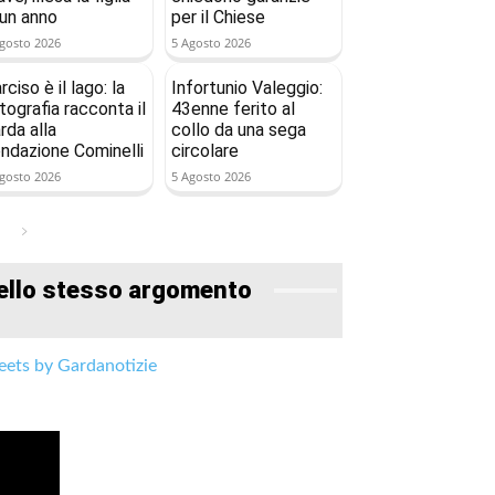
 un anno
per il Chiese
gosto 2026
5 Agosto 2026
rciso è il lago: la
Infortunio Valeggio:
tografia racconta il
43enne ferito al
rda alla
collo da una sega
ndazione Cominelli
circolare
gosto 2026
5 Agosto 2026
ello stesso argomento
ets by Gardanotizie