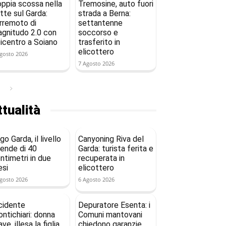
ppia scossa nella
Tremosine, auto fuori
tte sul Garda:
strada a Berna:
rremoto di
settantenne
gnitudo 2.0 con
soccorso e
icentro a Soiano
trasferito in
elicottero
gosto 2026
7 Agosto 2026
tualità
go Garda, il livello
Canyoning Riva del
ende di 40
Garda: turista ferita e
ntimetri in due
recuperata in
si
elicottero
gosto 2026
6 Agosto 2026
cidente
Depuratore Esenta: i
ntichiari: donna
Comuni mantovani
ave, illesa la figlia
chiedono garanzie