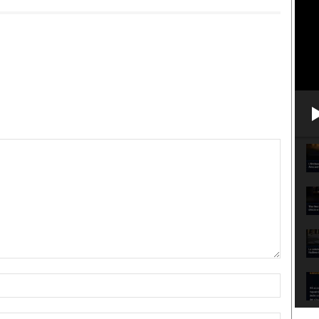
Nome:*
Email:*