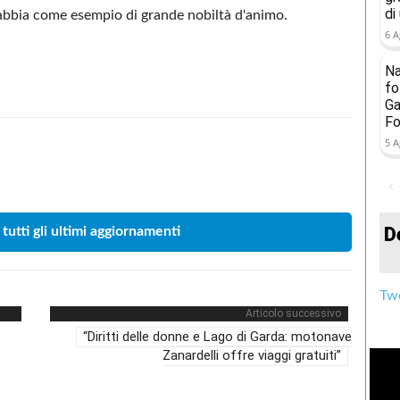
di
 Sabbia come esempio di grande nobiltà d'animo.
6 A
Na
fo
Ga
Fo
5 A
Condividere
D
 tutti gli ultimi aggiornamenti
Twe
Articolo successivo
“Diritti delle donne e Lago di Garda: motonave
Zanardelli offre viaggi gratuiti”