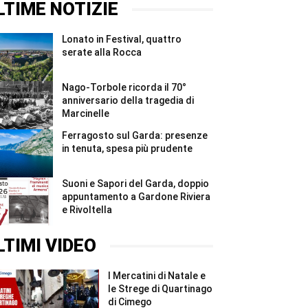
#Shorts
a
sul
LTIME NOTIZIE
Castiglione
Garda:
#Shorts
nove
strutture
Lonato in Festival, quattro
irregolari
e
serate alla Rocca
sanzioni
...
#Shorts
Nago-Torbole ricorda il 70°
anniversario della tragedia di
Marcinelle
Ferragosto sul Garda: presenze
in tenuta, spesa più prudente
Suoni e Sapori del Garda, doppio
appuntamento a Gardone Riviera
e Rivoltella
LTIMI VIDEO
I Mercatini di Natale e
le Strege di Quartinago
di Cimego