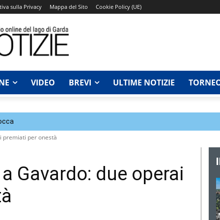
iva sulla Privacy
Mappa del Sito
Cookie Policy (UE)
NE
VIDEO
BREVI
ULTIME NOTIZIE
TORNEO
Rocca
i premiati per onestà
 a Gavardo: due operai
tà