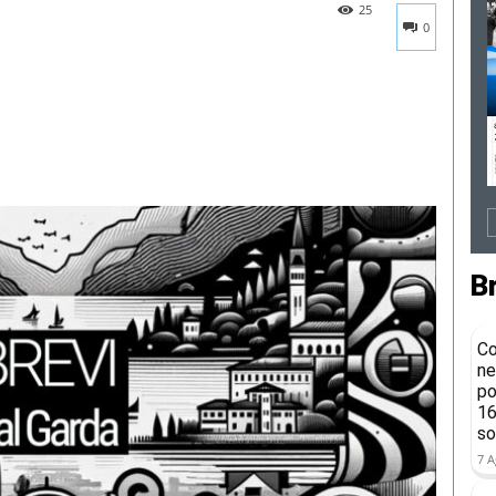
25
0
B
Co
ne
po
16
so
7 A