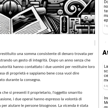
Do
no
te
ma
ep
7 A
At
estituito una somma consistente di denaro trovata per
ostrando un gesto di integrità. Dopo un anno senza che
La
autorità hanno contattato i due uomini per restituire loro
sc
asa di proprietà e sappiamo bene cosa vuol dire
ce
rato durante la consegna.
me
6 A
che si presenti il proprietario, l'oggetto smarrito
In
casione, i due operai hanno espresso la volontà di
Mo
 per aiutare le persone bisognose. La vicenda è stata
gr