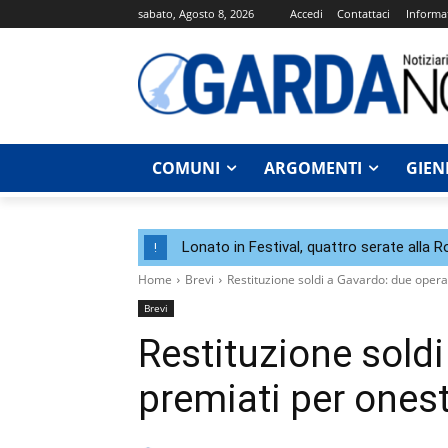
sabato, Agosto 8, 2026
Accedi
Contattaci
Informat
COMUNI
ARGOMENTI
GIEN
Lonato in Festival, quattro serate alla 
!
Home
Brevi
Restituzione soldi a Gavardo: due opera
Brevi
Restituzione soldi
premiati per ones