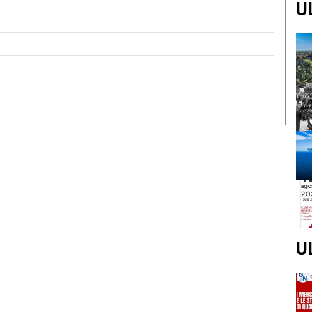
U
Sito
Web:
U