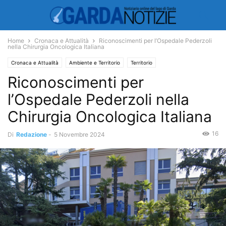
Home
Cronaca e Attualità
Riconoscimenti per l’Ospedale Pederzoli
nella Chirurgia Oncologica Italiana
Cronaca e Attualità
Ambiente e Territorio
Territorio
Riconoscimenti per
l’Ospedale Pederzoli nella
Chirurgia Oncologica Italiana
16
Di
Redazione
-
5 Novembre 2024