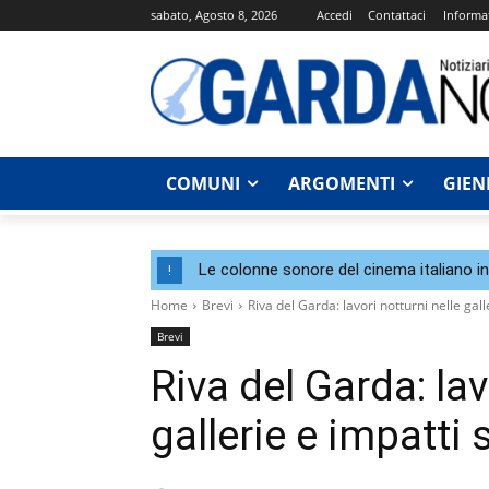
sabato, Agosto 8, 2026
Accedi
Contattaci
Informat
COMUNI
ARGOMENTI
GIEN
Le colonne sonore del cinema italiano i
!
Home
Brevi
Riva del Garda: lavori notturni nelle galle
Brevi
Riva del Garda: lav
gallerie e impatti s