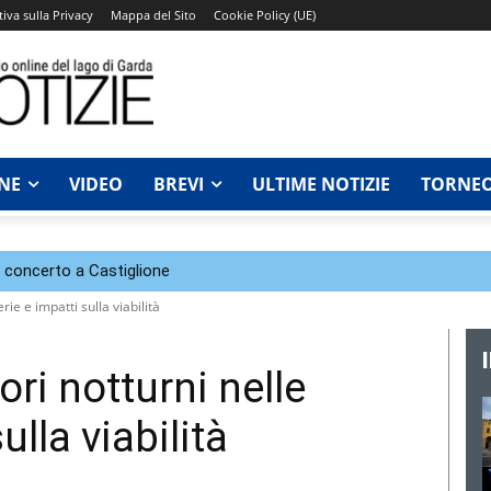
iva sulla Privacy
Mappa del Sito
Cookie Policy (UE)
NE
VIDEO
BREVI
ULTIME NOTIZIE
TORNEO
n concerto a Castiglione
rie e impatti sulla viabilità
ori notturni nelle
ulla viabilità