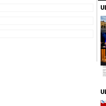
Nome:*
U
Email:*
Sito
Web:
U