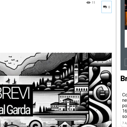
11
0
B
Co
ne
po
16
so
7 A