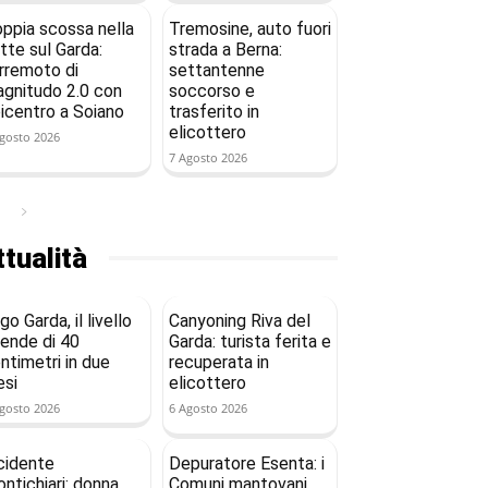
ppia scossa nella
Tremosine, auto fuori
tte sul Garda:
strada a Berna:
rremoto di
settantenne
gnitudo 2.0 con
soccorso e
icentro a Soiano
trasferito in
elicottero
gosto 2026
7 Agosto 2026
tualità
go Garda, il livello
Canyoning Riva del
ende di 40
Garda: turista ferita e
ntimetri in due
recuperata in
si
elicottero
gosto 2026
6 Agosto 2026
cidente
Depuratore Esenta: i
ntichiari: donna
Comuni mantovani