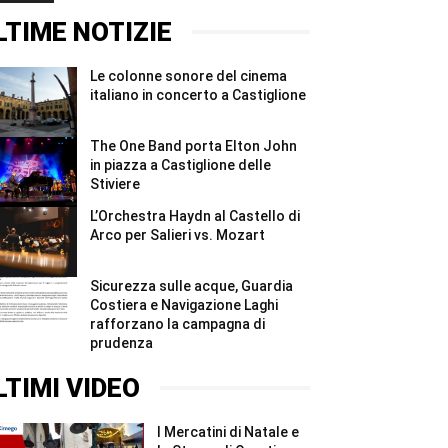
Stiviere
concerto
immersione
#Shorts
a
sul
LTIME NOTIZIE
Castiglione
Garda:
#Shorts
nove
strutture
Le colonne sonore del cinema
irregolari
e
italiano in concerto a Castiglione
sanzioni
...
#Shorts
The One Band porta Elton John
in piazza a Castiglione delle
Stiviere
L’Orchestra Haydn al Castello di
Arco per Salieri vs. Mozart
Sicurezza sulle acque, Guardia
Costiera e Navigazione Laghi
rafforzano la campagna di
prudenza
LTIMI VIDEO
I Mercatini di Natale e