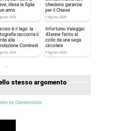
ave, illesa la figlia
chiedono garanzie
 un anno
per il Chiese
gosto 2026
5 Agosto 2026
rciso è il lago: la
Infortunio Valeggio:
tografia racconta il
43enne ferito al
rda alla
collo da una sega
ndazione Cominelli
circolare
gosto 2026
5 Agosto 2026
ello stesso argomento
ets by Gardanotizie