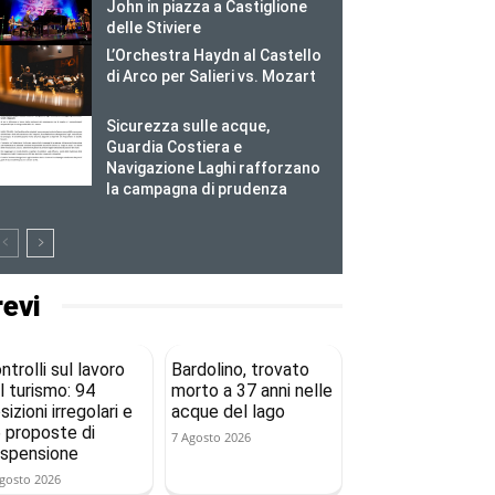
John in piazza a Castiglione
delle Stiviere
L’Orchestra Haydn al Castello
di Arco per Salieri vs. Mozart
Sicurezza sulle acque,
Guardia Costiera e
Navigazione Laghi rafforzano
la campagna di prudenza
revi
ntrolli sul lavoro
Bardolino, trovato
l turismo: 94
morto a 37 anni nelle
sizioni irregolari e
acque del lago
 proposte di
7 Agosto 2026
spensione
gosto 2026