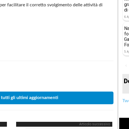
gr
r facilitare il corretto svolgimento delle attività di
di
6 A
Na
fo
Ga
Fo
5 A
Condividere
D
 tutti gli ultimi aggiornamenti
Twe
Articolo successivo