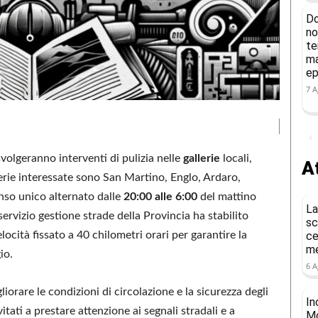
Do
no
te
ma
ep
7 A
 svolgeranno interventi di pulizia nelle
gallerie
locali,
At
lerie interessate sono San Martino, Englo, Ardaro,
nso unico alternato dalle
20:00 alle 6:00
del mattino
La
rvizio gestione strade della Provincia ha stabilito
sc
locità fissato a 40 chilometri orari per garantire la
ce
me
io.
6 A
iorare le condizioni di circolazione e la sicurezza degli
In
itati a prestare attenzione ai segnali stradali e a
Mo