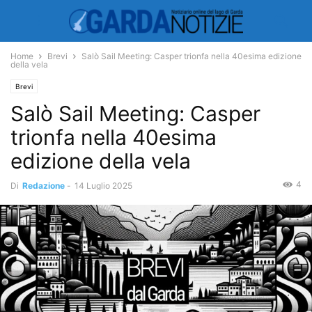
Home
Brevi
Salò Sail Meeting: Casper trionfa nella 40esima edizione
della vela
Brevi
Salò Sail Meeting: Casper
trionfa nella 40esima
edizione della vela
4
Di
Redazione
-
14 Luglio 2025