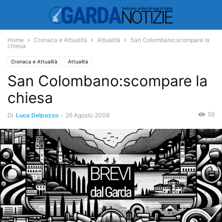
Home
Cronaca e Attualità
Attualità
San Colombano:scompare la
chiesa
Cronaca e Attualità
Attualità
San Colombano:scompare la
chiesa
59
Di
Luca Delpozzo
-
26 Agosto 2008