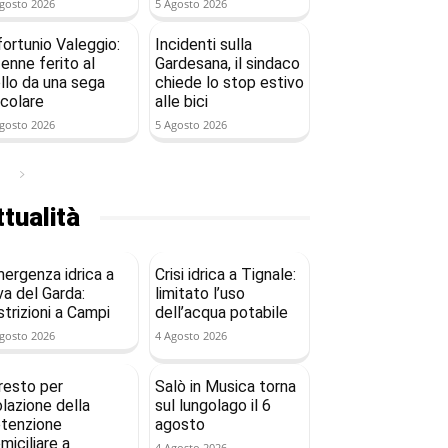
gosto 2026
5 Agosto 2026
fortunio Valeggio:
Incidenti sulla
enne ferito al
Gardesana, il sindaco
llo da una sega
chiede lo stop estivo
rcolare
alle bici
gosto 2026
5 Agosto 2026
tualità
ergenza idrica a
Crisi idrica a Tignale:
va del Garda:
limitato l’uso
strizioni a Campi
dell’acqua potabile
gosto 2026
4 Agosto 2026
resto per
Salò in Musica torna
olazione della
sul lungolago il 6
tenzione
agosto
miciliare a
4 Agosto 2026