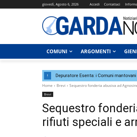
giovedì, Agosto 6, 2026
Accedi
Contattaci
Informa
COMUNI
ARGOMENTI
GIEN
Depuratore Esenta: i Comuni mantovani 
!
Home
Brevi
Sequestro fonderia abusiva ad Agnosine: 
Brevi
Sequestro fonderi
rifiuti speciali e 