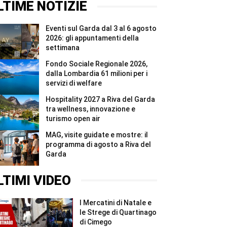
agosto
del
LTIME NOTIZIE
a
Garda
Riva
tra
del
wellness,
Eventi sul Garda dal 3 al 6 agosto
Garda
innovazione
#Shorts
e
2026: gli appuntamenti della
turismo
settimana
open
air
Fondo Sociale Regionale 2026,
#Shorts
dalla Lombardia 61 milioni per i
servizi di welfare
Hospitality 2027 a Riva del Garda
tra wellness, innovazione e
turismo open air
MAG, visite guidate e mostre: il
programma di agosto a Riva del
Garda
LTIMI VIDEO
I Mercatini di Natale e
le Strege di Quartinago
di Cimego