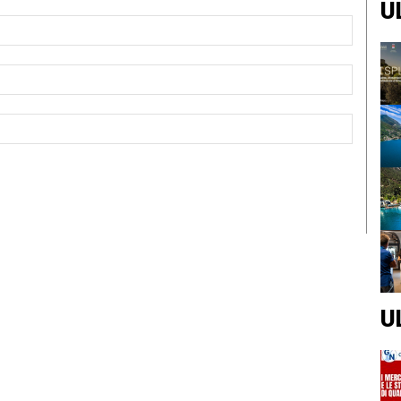
U
Nome:*
Email:*
Sito
Web:
U