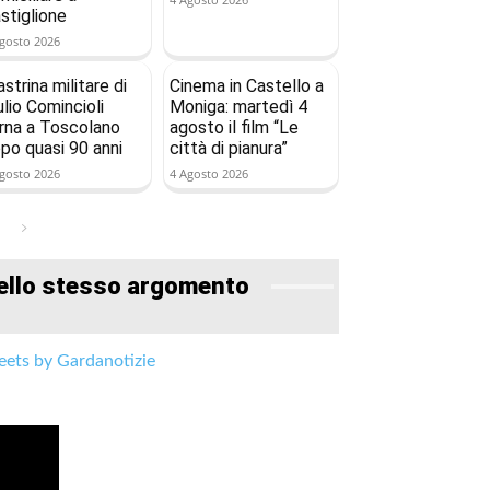
stiglione
gosto 2026
astrina militare di
Cinema in Castello a
ulio Comincioli
Moniga: martedì 4
rna a Toscolano
agosto il film “Le
po quasi 90 anni
città di pianura”
gosto 2026
4 Agosto 2026
ello stesso argomento
ets by Gardanotizie