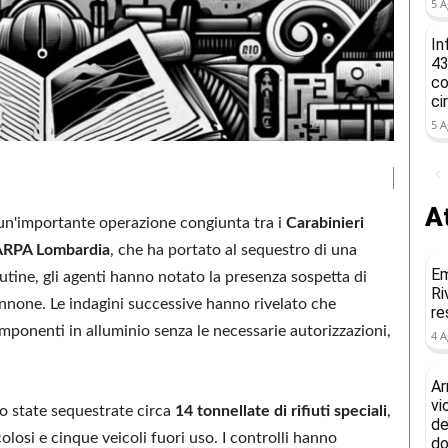
5 A
In
43
co
ci
5 A
At
 un'importante operazione congiunta tra i
Carabinieri
ARPA Lombardia
, che ha portato al sequestro di una
Em
utine, gli agenti hanno notato la presenza sospetta di
Ri
nnone. Le indagini successive hanno rivelato che
re
mponenti in alluminio senza le necessarie autorizzazioni,
4 A
Ar
vi
ono state sequestrate circa
14 tonnellate di rifiuti speciali
,
de
icolosi e cinque veicoli fuori uso. I controlli hanno
do