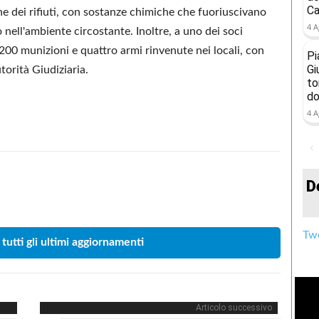
Ca
ne dei rifiuti, con sostanze chimiche che fuoriuscivano
4 A
 nell'ambiente circostante. Inoltre, a uno dei soci
200 munizioni e quattro armi rinvenute nei locali, con
Pi
Gi
torità Giudiziaria.
to
do
4 A
D
Condividere
Twe
 tutti gli ultimi aggiornamenti
Articolo successivo