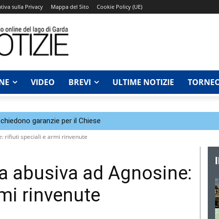
tiva sulla Privacy
Mappa del Sito
Cookie Policy (UE)
NE
VIDEO
BREVI
ULTIME NOTIZIE
TORNEO
chiedono garanzie per il Chiese
rifiuti speciali e armi rinvenute
a abusiva ad Agnosine:
armi rinvenute