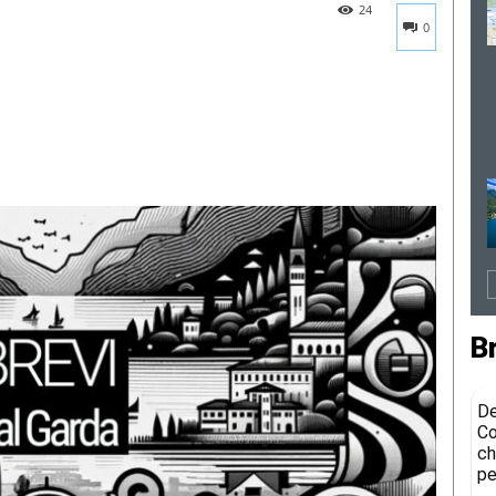
24
0
B
De
Co
ch
pe