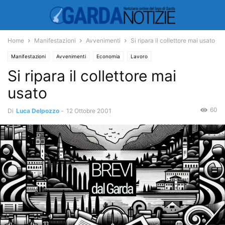
Home
Manifestazioni
Avvenimenti
Si ripara il collettore mai usato
Manifestazioni
Avvenimenti
Economia
Lavoro
Si ripara il collettore mai
usato
60
Di
Luca Delpozzo
-
12 Ottobre 2001