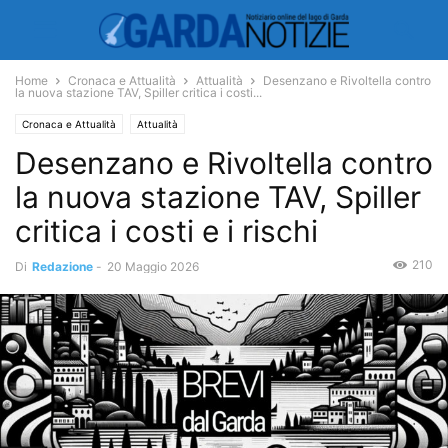
Home
Cronaca e Attualità
Attualità
Desenzano e Rivoltella contro
la nuova stazione TAV, Spiller critica i costi...
Cronaca e Attualità
Attualità
Desenzano e Rivoltella contro
la nuova stazione TAV, Spiller
critica i costi e i rischi
210
Di
Redazione
-
20 Maggio 2026