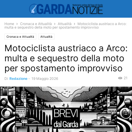
Home
Cronaca e Attualità
Attualità
Motociclista austriaco a Arco:
multa e sequestro della moto per spostamento improvviso
Cronaca e Attualità
Attualità
Motociclista austriaco a Arco:
multa e sequestro della moto
per spostamento improvviso
21
Di
Redazione
-
19 Maggio 2026