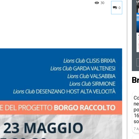
30
0
B
Co
ne
po
16
so
7 A