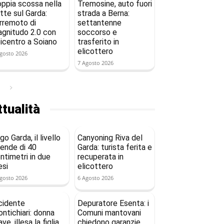
ppia scossa nella
Tremosine, auto fuori
tte sul Garda:
strada a Berna:
rremoto di
settantenne
gnitudo 2.0 con
soccorso e
icentro a Soiano
trasferito in
elicottero
gosto 2026
7 Agosto 2026
tualità
go Garda, il livello
Canyoning Riva del
ende di 40
Garda: turista ferita e
ntimetri in due
recuperata in
si
elicottero
gosto 2026
6 Agosto 2026
cidente
Depuratore Esenta: i
ntichiari: donna
Comuni mantovani
ave, illesa la figlia
chiedono garanzie