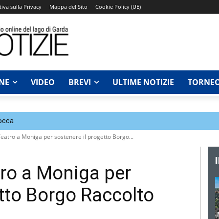
iva sulla Privacy
Mappa del Sito
Cookie Policy (UE)
NE
VIDEO
BREVI
ULTIME NOTIZIE
TORNEO
Rocca
Teatro a Moniga per sostenere il progetto Borgo...
tro a Moniga per
etto Borgo Raccolto