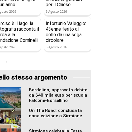
 un anno
per il Chiese
gosto 2026
5 Agosto 2026
rciso è il lago: la
Infortunio Valeggio:
tografia racconta il
43enne ferito al
rda alla
collo da una sega
ndazione Cominelli
circolare
gosto 2026
5 Agosto 2026
ello stesso argomento
Bardolino, approvato debito
da 640 mila euro per scuola
Falcone-Borsellino
On The Road: conclusa la
nona edizione a Sirmione
Sirmione celebra la Festa