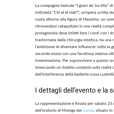
La compagnia teatrale “I gnari de ‘na òlta” di
intitolata “Chi el èl màt?”, un’opera scritta d
ruota attorno alla figura di Massimo, un uom
ritrovandosi catapultato in una realtà compl
protagonista deve infatti fare i conti con i d
trasformata dalla chirurgia estetica, ha una r
l’ambizione di diventare influencer sotto la g
seconde nozze con una facoltosa vedova ott
inseminazione. Per sopravvivere a questo sce
innescando un dubbio costante sulla realtà 
dall’interferenza della badante russa Ludmill
I dettagli dell’evento e la 
La rappresentazione è fissata per sabato 23 m
dell’oratorio di Moniga del
Garda
, situato in