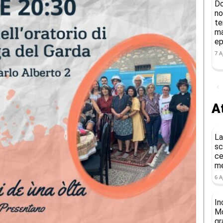
Do
no
te
ma
ep
7 A
At
La
sc
ce
me
6 A
In
Mo
gr