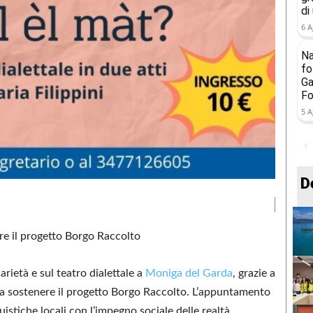
di
6 A
Na
fo
Ga
Fo
5 A
D
re il progetto Borgo Raccolto
darietà e sul teatro dialettale a
Moniga del Garda
, grazie a
ta a sostenere il progetto Borgo Raccolto. L’appuntamento
uistiche locali con l’impegno sociale delle realtà