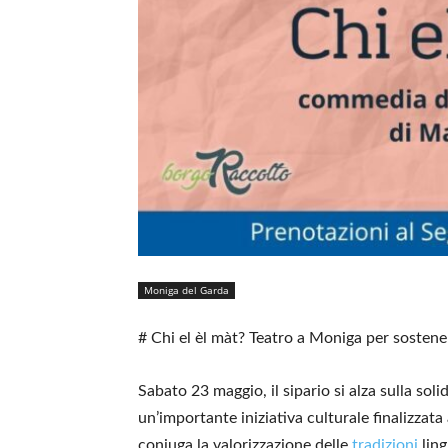
Moniga del Garda
# Chi el èl màt? Teatro a Moniga per sostene
Sabato 23 maggio, il sipario si alza sulla soli
un’importante iniziativa culturale finalizza
coniuga la valorizzazione delle
tradizioni
ling