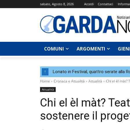
sabato, Agosto 8, 2026
Accedi
Contattaci
Informat
COMUNI
ARGOMENTI
GIEN
Lonato in Festival, quattro serate alla 
!
Home
Cronaca e Attualità
Attualità
Chi el èl màt? 
Attualità
Chi el èl màt? Tea
sostenere il prog