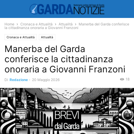
Home
Cronaca e Attualità
Attualità
Manerba del Garda conferisce
la cittadinanza onoraria a Giovanni Franzoni
Cronaca e Attualità
Attualità
Manerba del Garda
conferisce la cittadinanza
onoraria a Giovanni Franzoni
18
Di
Redazione
-
20 Maggio 2026