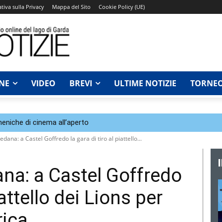
tiva sulla Privacy
Mappa del Sito
Cookie Policy (UE)
NE
VIDEO
BREVI
ULTIME NOTIZIE
TORNEO
eniche di cinema all’aperto
edana: a Castel Goffredo la gara di tiro al piattello...
ana: a Castel Goffredo
iattello dei Lions per
rica