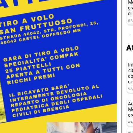
Mo
gr
di
6 A
At
In
43
co
ci
5 A
Ae
Mo
cr
4 A