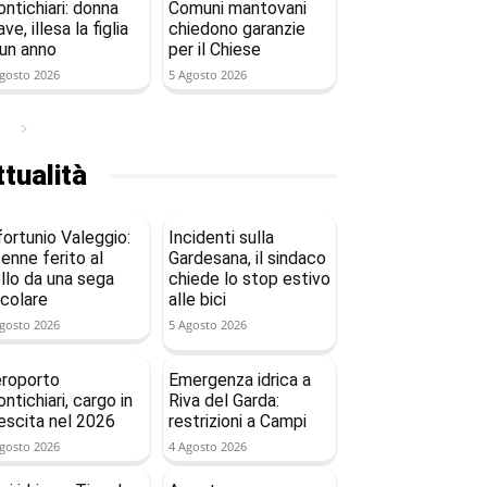
ntichiari: donna
Comuni mantovani
ave, illesa la figlia
chiedono garanzie
 un anno
per il Chiese
gosto 2026
5 Agosto 2026
tualità
fortunio Valeggio:
Incidenti sulla
enne ferito al
Gardesana, il sindaco
llo da una sega
chiede lo stop estivo
rcolare
alle bici
gosto 2026
5 Agosto 2026
roporto
Emergenza idrica a
ntichiari, cargo in
Riva del Garda:
escita nel 2026
restrizioni a Campi
gosto 2026
4 Agosto 2026