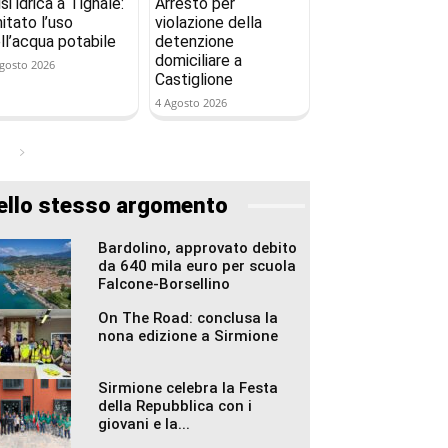
isi idrica a Tignale:
Arresto per
mitato l’uso
violazione della
ll’acqua potabile
detenzione
domiciliare a
gosto 2026
Castiglione
4 Agosto 2026
ello stesso argomento
Bardolino, approvato debito
da 640 mila euro per scuola
Falcone-Borsellino
On The Road: conclusa la
nona edizione a Sirmione
Sirmione celebra la Festa
della Repubblica con i
giovani e la...