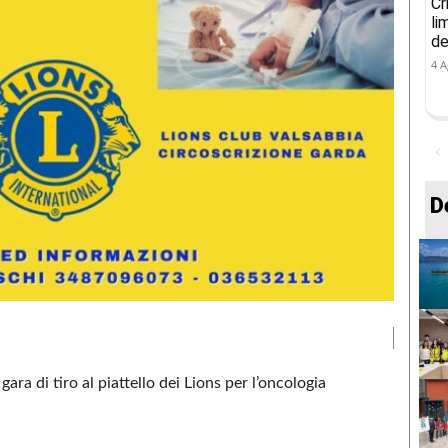
Cr
li
de
4 A
D
 gara di tiro al piattello dei Lions per l’oncologia