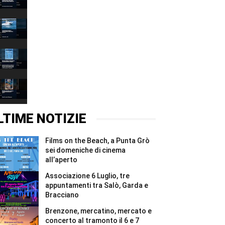
Grazie
00:37
2026,
quattro
Associazione
giorni
6
e
Luglio,
00:37
due
tre
notti
appuntamenti
Films
per
tra
on
i
Salò,
the
00:37
Madonnari
Garda
Beach,
#Shorts
e
a
Brenzone,
Bracciano
Punta
mercatino,
#Shorts
Grò
mercato
00:37
sei
e
domeniche
concerto
LTIME NOTIZIE
di
al
cinema
tramonto
all’aperto
il
Films on the Beach, a Punta Grò
#Shorts
6
e
sei domeniche di cinema
7
all’aperto
agosto
#Shorts
Associazione 6 Luglio, tre
appuntamenti tra Salò, Garda e
Bracciano
Brenzone, mercatino, mercato e
concerto al tramonto il 6 e 7