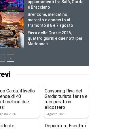
appuntamenti tra Salò, Garda
e Bracciano
Brenzone, mercatino,
mercato e concerto al
tramonto il 6 e 7 agosto
Fiera delle Grazie 2026,
quattro giorni e due notti per i
Madonnari
revi
go Garda, il livello
Canyoning Riva del
ende di 40
Garda: turista ferita e
ntimetri in due
recuperata in
si
elicottero
gosto 2026
6 Agosto 2026
cidente
Depuratore Esenta: i