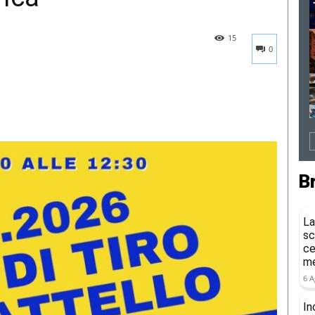
15
0
B
La
sc
ce
me
6 A
In