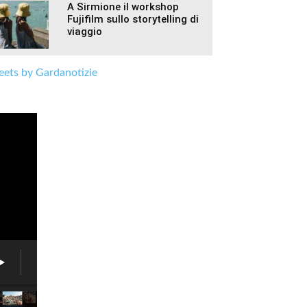
A Sirmione il workshop
Fujifilm sullo storytelling di
viaggio
ets by Gardanotizie
Fiera
delle