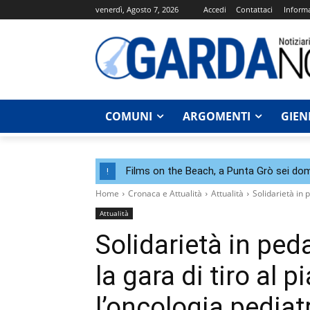
venerdì, Agosto 7, 2026
Accedi
Contattaci
Informa
COMUNI
ARGOMENTI
GIEN
Films on the Beach, a Punta Grò sei dom
!
Home
Cronaca e Attualità
Attualità
Solidarietà in p
Attualità
Solidarietà in ped
la gara di tiro al p
l’oncologia pediat