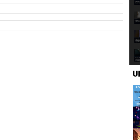
Email:*
Sito
Web:
U