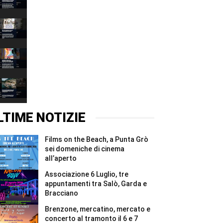
&
00:37
Stone,
l’arte
Salò
inaugura
invita
la
a
00:37
nuova
limitare
vita
i
Aperitivo
del
consumi
d’Estate
bunker
d’acqua
torna
00:37
di
agli
a
Affi
usi
Bardolino:
Peak
#Shorts
essenziali
musica,
Lake
#Shorts
spettacoli
Garda
00:37
e
42
sapori
2027
LTIME NOTIZIE
a
sold
Villa
out:
Carrar...
assegnati
Films on the Beach, a Punta Grò
#Shorts
in
quattro
sei domeniche di cinema
giorni
all’aperto
tutti
i
Associazione 6 Luglio, tre
5.000
appuntamenti tra Salò, Garda e
pettorali
Bracciano
#Shorts
Brenzone, mercatino, mercato e
concerto al tramonto il 6 e 7