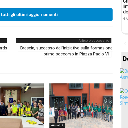
Cr
li
de
 tutti gli ultimi aggiornamenti
4 A
Articolo successivo
ards
Brescia, successo dell’iniziativa sulla formazione
primo soccorso in Piazza Paolo VI
D
Attualità