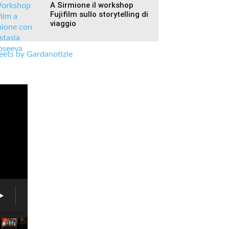
A Sirmione il workshop
Fujifilm sullo storytelling di
viaggio
ets by Gardanotizie
West
Star