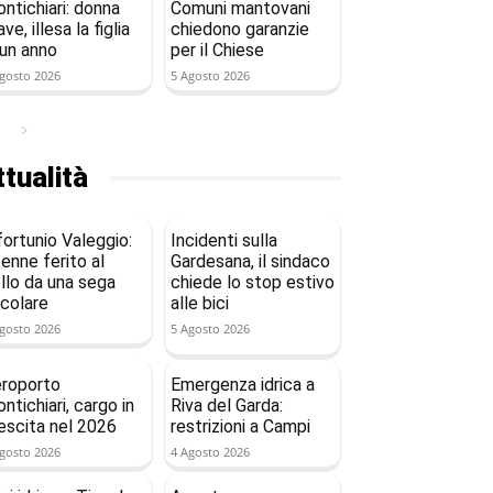
ntichiari: donna
Comuni mantovani
ave, illesa la figlia
chiedono garanzie
 un anno
per il Chiese
gosto 2026
5 Agosto 2026
tualità
fortunio Valeggio:
Incidenti sulla
enne ferito al
Gardesana, il sindaco
llo da una sega
chiede lo stop estivo
rcolare
alle bici
gosto 2026
5 Agosto 2026
roporto
Emergenza idrica a
ntichiari, cargo in
Riva del Garda:
escita nel 2026
restrizioni a Campi
gosto 2026
4 Agosto 2026