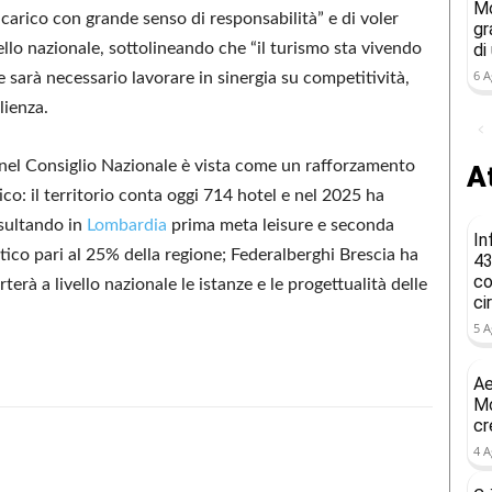
Mo
ncarico con grande senso di responsabilità” e di voler
gr
llo nazionale, sottolineando che “il turismo sta vivendo
di
6 A
 sarà necessario lavorare in sinergia su competitività,
lienza.
nel Consiglio Nazionale è vista come un rafforzamento
At
co: il territorio conta oggi 714 hotel e nel 2025 ha
isultando in
Lombardia
prima meta leisure e seconda
In
stico pari al 25% della regione; Federalberghi Brescia ha
43
co
erà a livello nazionale le istanze e le progettualità delle
ci
5 A
Ae
Mo
cr
4 A
Condividere