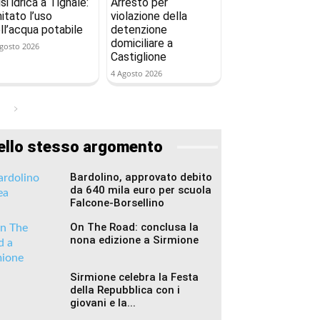
isi idrica a Tignale:
Arresto per
mitato l’uso
violazione della
ll’acqua potabile
detenzione
domiciliare a
gosto 2026
Castiglione
4 Agosto 2026
ello stesso argomento
Bardolino, approvato debito
da 640 mila euro per scuola
Falcone-Borsellino
On The Road: conclusa la
nona edizione a Sirmione
Sirmione celebra la Festa
della Repubblica con i
giovani e la...