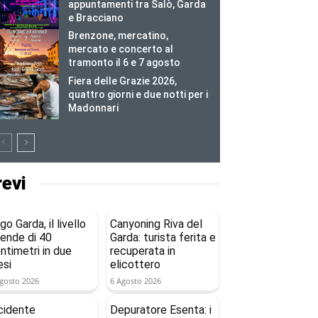
appuntamenti tra Salò, Garda
e Bracciano
Brenzone, mercatino,
mercato e concerto al
tramonto il 6 e 7 agosto
Fiera delle Grazie 2026,
quattro giorni e due notti per i
Madonnari
revi
go Garda, il livello
Canyoning Riva del
ende di 40
Garda: turista ferita e
ntimetri in due
recuperata in
si
elicottero
gosto 2026
6 Agosto 2026
cidente
Depuratore Esenta: i