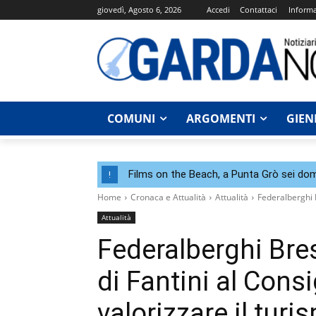
giovedì, Agosto 6, 2026
Accedi
Contattaci
Informa
COMUNI
ARGOMENTI
GIEN
Films on the Beach, a Punta Grò sei dom
!
Home
Cronaca e Attualità
Attualità
Federalberghi B
Attualità
Federalberghi Bre
di Fantini al Cons
valorizzare il tur