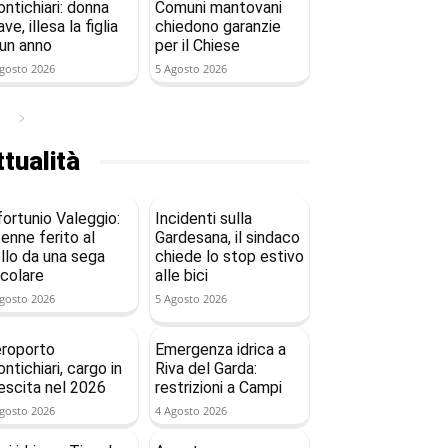
ntichiari: donna
Comuni mantovani
ave, illesa la figlia
chiedono garanzie
 un anno
per il Chiese
gosto 2026
5 Agosto 2026
tualità
fortunio Valeggio:
Incidenti sulla
enne ferito al
Gardesana, il sindaco
llo da una sega
chiede lo stop estivo
rcolare
alle bici
gosto 2026
5 Agosto 2026
roporto
Emergenza idrica a
ntichiari, cargo in
Riva del Garda:
escita nel 2026
restrizioni a Campi
gosto 2026
4 Agosto 2026