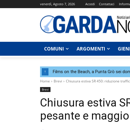
venerdì, Agosto 7, 2026
Accedi
Contattaci
Informa
COMUNI
ARGOMENTI
GIEN
Films on the Beach, a Punta Grò sei dom
!
Home
Brevi
Chiusura estiva SR 450: riduzione traff
Brevi
Chiusura estiva SR
pesante e maggior