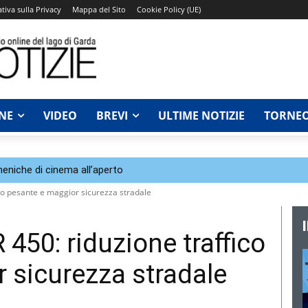
tiva sulla Privacy
Mappa del Sito
Cookie Policy (UE)
NE
VIDEO
BREVI
ULTIME NOTIZIE
TORNEO
eniche di cinema all’aperto
ico pesante e maggior sicurezza stradale
 450: riduzione traffico
 sicurezza stradale