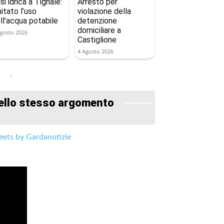
isi idrica a Tignale:
Arresto per
mitato l’uso
violazione della
ll’acqua potabile
detenzione
domiciliare a
gosto 2026
Castiglione
4 Agosto 2026
ello stesso argomento
ets by Gardanotizie