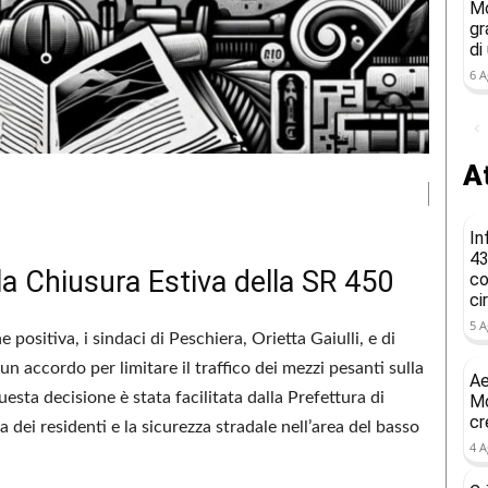
Mo
gr
di
6 A
At
In
43
la Chiusura Estiva della SR 450
co
ci
5 A
positiva, i sindaci di Peschiera, Orietta Gaiulli, e di
 accordo per limitare il traffico dei mezzi pesanti sulla
Ae
esta decisione è stata facilitata dalla Prefettura di
Mo
cr
a dei residenti e la sicurezza stradale nell’area del basso
4 A