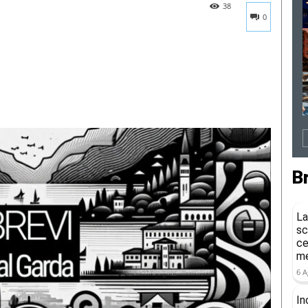
38
0
B
La
sc
ce
me
6 A
In