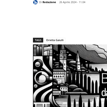
Di
Redazione
26 Aprile 2024 - 11.04
TAGS
Orietta Gaiulli