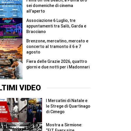
Films on the Beach, a Punta Grò
#Shorts
6
e
sei domeniche di cinema
7
all’aperto
agosto
#Shorts
Associazione 6 Luglio, tre
appuntamenti tra Salò, Garda e
Bracciano
Brenzone, mercatino, mercato e
concerto al tramonto il 6 e 7
agosto
Fiera delle Grazie 2026, quattro
giorni e due notti per i Madonnari
LTIMI VIDEO
I Mercatini di Natale e
le Strege di Quartinago
di Cimego
Mostra a Sirmione:
“FIT Every size