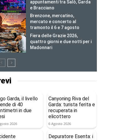
appuntamenti tra Salò, Garda
e Bracciano
Brenzone, mercatino,
mercato e concerto al
tramonto il 6 e 7 agosto
Fiera delle Grazie 2026,
quattro giorni e due notti per i
Madonnari
revi
go Garda, il livello
Canyoning Riva del
ende di 40
Garda: turista ferita e
ntimetri in due
recuperata in
si
elicottero
gosto 2026
6 Agosto 2026
cidente
Depuratore Esenta: i