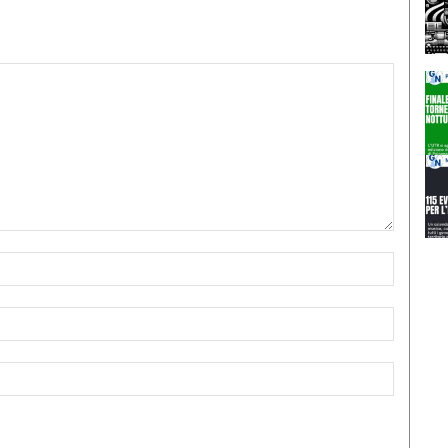
Nome:*
Email:*
Sito
Web: