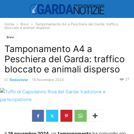
Home
Brevi
Tamponamento A4 a Peschiera del Garda: traffico
bloccato e animali disperso
Brevi
Tamponamento A4 a
Peschiera del Garda: traffico
bloccato e animali disperso
27
Di
Redazione
-
16 Novembre 2024
Il
16 novembre 2024
, un
tamponamento
ha coinvolto più