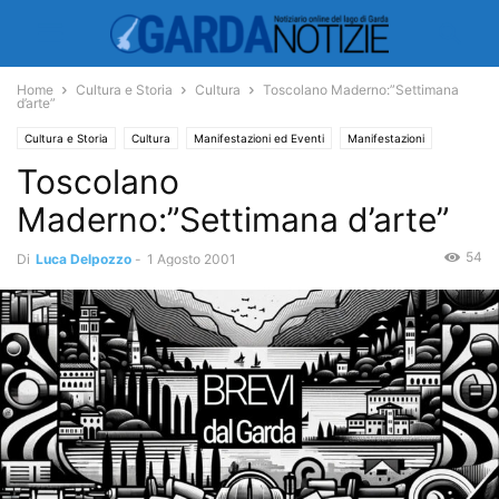
Home
Cultura e Storia
Cultura
Toscolano Maderno:”Settimana
d’arte”
Cultura e Storia
Cultura
Manifestazioni ed Eventi
Manifestazioni
Toscolano
Economia e Turismo
Turismo
Maderno:”Settimana d’arte”
54
Di
Luca Delpozzo
-
1 Agosto 2001