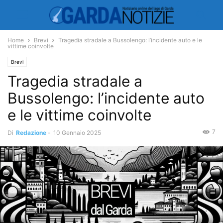
Home
Brevi
Tragedia stradale a Bussolengo: l’incidente auto e le
vittime coinvolte
Brevi
Tragedia stradale a
Bussolengo: l’incidente auto
e le vittime coinvolte
7
Di
Redazione
-
10 Gennaio 2025